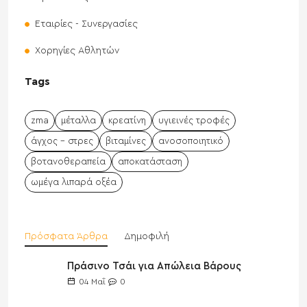
Εταιρίες - Συνεργασίες
Χορηγίες Αθλητών
Tags
zma
μέταλλα
κρεατίνη
υγιεινές τροφές
άγχος - στρες
βιταμίνες
ανοσοποιητικό
βοτανοθεραπεία
αποκατάσταση
ωμέγα λιπαρά οξέα
Πρόσφατα Άρθρα
Δημοφιλή
Πράσινο Τσάι για Απώλεια Βάρους
04
Μαΐ
0