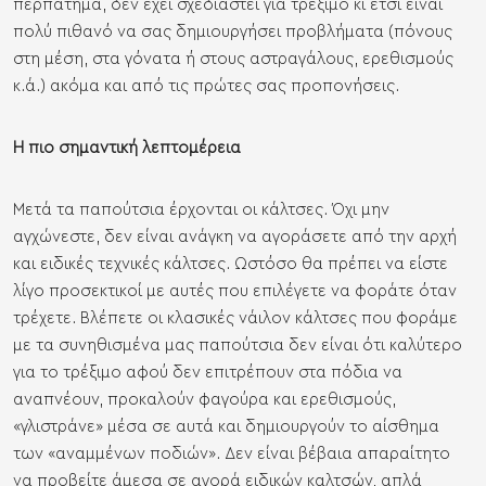
περπάτημα, δεν έχει σχεδιαστεί για τρέξιμο κι έτσι είναι
πολύ πιθανό να σας δημιουργήσει προβλήματα (πόνους
στη μέση, στα γόνατα ή στους αστραγάλους, ερεθισμούς
κ.ά.) ακόμα και από τις πρώτες σας προπονήσεις.
Η πιο σημαντική λεπτομέρεια
Μετά τα παπούτσια έρχονται οι κάλτσες. Όχι μην
αγχώνεστε, δεν είναι ανάγκη να αγοράσετε από την αρχή
και ειδικές τεχνικές κάλτσες. Ωστόσο θα πρέπει να είστε
λίγο προσεκτικοί με αυτές που επιλέγετε να φοράτε όταν
τρέχετε. Βλέπετε οι κλασικές νάιλον κάλτσες που φοράμε
με τα συνηθισμένα μας παπούτσια δεν είναι ότι καλύτερο
για το τρέξιμο αφού δεν επιτρέπουν στα πόδια να
αναπνέουν, προκαλούν φαγούρα και ερεθισμούς,
«γλιστράνε» μέσα σε αυτά και δημιουργούν το αίσθημα
των «αναμμένων ποδιών». Δεν είναι βέβαια απαραίτητο
να προβείτε άμεσα σε αγορά ειδικών καλτσών, απλά