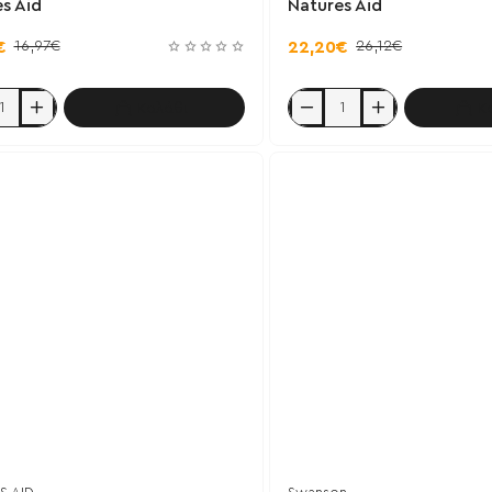
s Aid
Natures Aid
16,97€
26,12€
€
22,20€
Καλάθι
Κ
Vitamin
B
x
Complex
100
TR
60
tabs
-
Natures
Aid