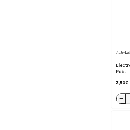
ActivLa
Electr
Ρόδι
3,50€
Electrov
Man
20
δισκία
Activla
/
Ρόδι