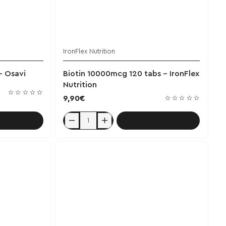
IronFlex Nutrition
χει εξαντληθεί
- Osavi
Biotin 10000mcg 120 tabs - IronFlex
Nutrition
9,90€
αλάθι
Καλάθι
Biotin
10000mcg
120
tabs
-
IronFlex
Nutrition