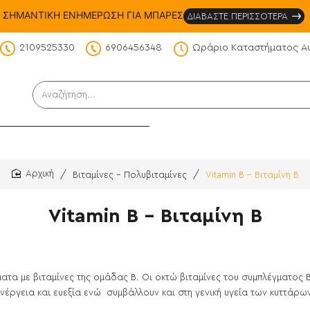
ΣΗΜΑΝΤΙΚΗ ΕΝΗΜΕΡΩΣΗ ΓΙΑ ΜΠΑΡΕΣ
ΔΙΑΒΑΣΤΕ ΠΕΡΙΣΣΟΤΕΡΑ
2109525330
6906456348
Ωράριο Καταστήματος Α
DS
Αναζήτηση...
Βιταμίνες - Πολυβιταμίνες
Vitamin B - Βιταμίνη Β
home
Vitamin B - Βιταμίνη Β
τα με βιταμίνες της ομάδας Β. Οι οκτώ βιταμίνες του συμπλέγματος Β (Β1
νέργεια και ευεξία ενώ συμβάλλουν και στη γενική υγεία των κυττάρω