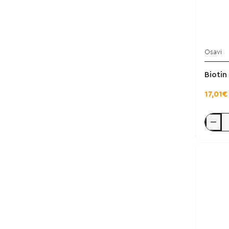
Osavi
Biotin
17,01€
Biotin
10000iu
120
vcaps
-
Osavi