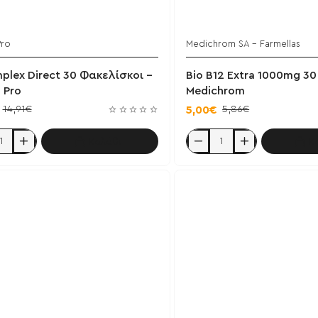
Pro
Medichrom SA - Farmellas
plex Direct 30 Φακελίσκοι -
Bio B12 Extra 1000mg 30
 Pro
Medichrom
14,91€
5,86€
5,00€
Καλάθι
Κ
Bio
x
B12
Extra
1000mg
σκοι
30
tabs
-
Medichrom