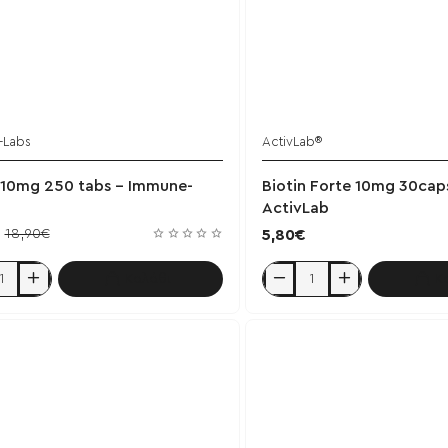
-Labs
ActivLab®
Έ
 10mg 250 tabs - Immune-
Biotin Forte 10mg 30cap
ActivLab
18,90€
5,80€
Καλάθι
Κ
Biotin
Forte
10mg
30caps
-
-
ActivLab