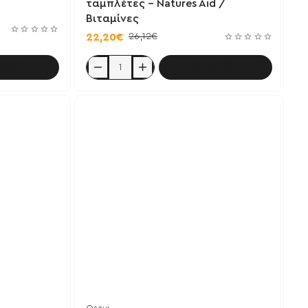
ταμπλέτες - Natures Aid /
Βιταμίνες
26,12€
22,20€
αλάθι
Καλάθι
Vitamin
B
Complex
50
+
C
90
ταμπλέτες
-
Natures
Aid
/
Βιταμίνες