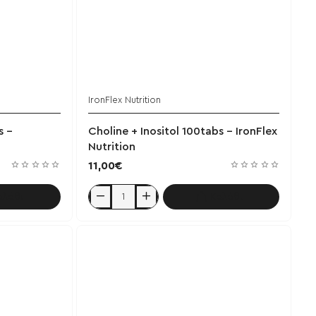
IronFlex Nutrition
χει εξαντληθεί
Έχει εξαντληθεί
s -
Choline + Inositol 100tabs - IronFlex
Nutrition
11,00€
αλάθι
Καλάθι
Choline
+
Inositol
100tabs
-
IronFlex
Nutrition