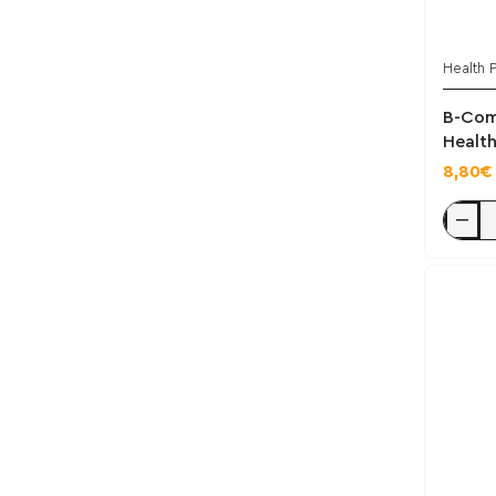
Health 
B-Com
Health
8,80€
B-
Comple
Direct
30
Φακελί
-
Health
Pro