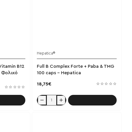
Hepatica®
Έχει εξαντληθεί
Vitamin B12
Full B Complex Forte + Paba & TMG
 Φολικό
100 caps - Hepatica
18,75€
αλάθι
Καλάθι
Full
B
Complex
Forte
+
Paba
&