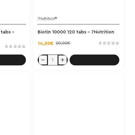
7Nutrition®
Έχει εξαντληθεί
 tabs -
Biotin 10000 120 tabs - 7Nutrition
20,00€
14,00€
αλάθι
Καλάθι
Biotin
10000
120
tabs
-
7Nutrition