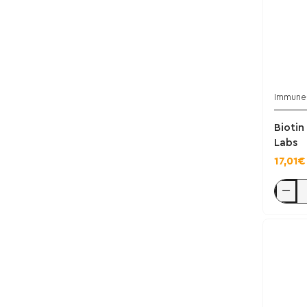
Immune
Biotin
Labs
17,01€
Biotin
10mg
250
tabs
-
Immune
Labs