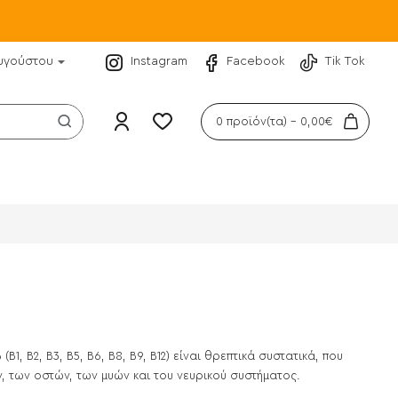
υγούστου
Instagram
Facebook
Tik Tok
0 προϊόν(τα) - 0,00€
, Β2, Β3, Β5, Β6, Β8, Β9, Β12) είναι θρεπτικά συστατικά, που
ν, των οστών, των μυών και του νευρικού συστήματος.