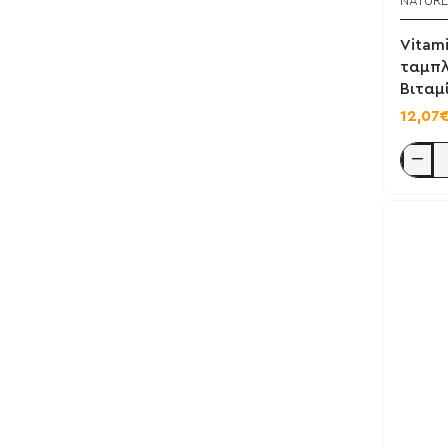
NATURE
Vitami
ταμπλ
Βιταμ
12,07
Vitamin
B1
Thiamin
100
mg
90
ταμπλέ
-
Natures
Aid
/
Βιταμίν