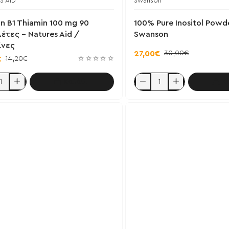
S AID
Swanson
Έ
n B1 Thiamin 100 mg 90
100% Pure Inositol Powd
έτες - Natures Aid /
Swanson
ίνες
30,00€
27,00€
14,20€
€
Καλάθι
Κ
100%
Pure
Inositol
Powder
227g
-
τες
Swanson
ες