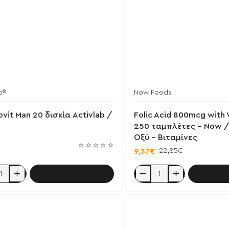
b®
Now Foods
Έχει εξαντληθεί
ovit Man 20 δισκία Activlab /
Folic Acid 800mcg with 
250 ταμπλέτες - Now /
Οξύ - Βιταμίνες
22,85€
9,37€
Καλάθι
Κ
it
Folic
Acid
800mcg
with
b
Vitamin
B12
250