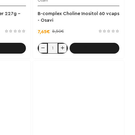
Osavi
χει εξαντληθεί
Έχει εξαντληθεί
er 227g -
B-complex Choline Inositol 60 vcaps
- Osavi
8,50€
7,65€
αλάθι
Καλάθι
B-
complex
Choline
Inositol
60
vcaps
-
Osavi