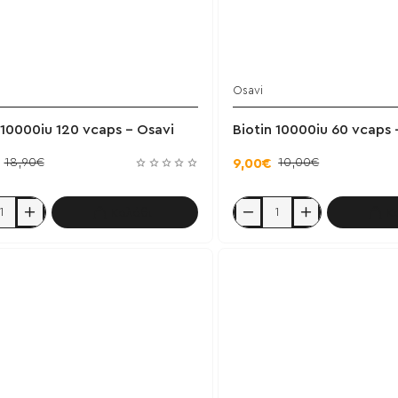
Osavi
Έχει εξαντληθεί
Έ
 10000iu 120 vcaps - Osavi
Biotin 10000iu 60 vcaps 
18,90€
10,00€
9,00€
Καλάθι
Κ
Biotin
10000iu
60
vcaps
-
Osavi