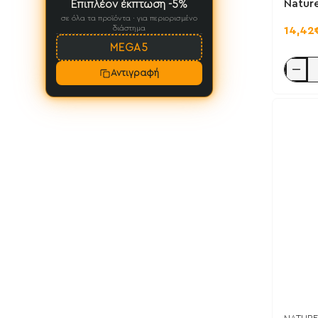
Nature
Επιπλέον έκπτωση -5%
σε όλα τα προϊόντα · για περιορισμένο
διάστημα
14,42
MEGA5
Αντιγραφή
Vitamin
B
Comple
100
TR
30
tabs
-
Natures
Aid