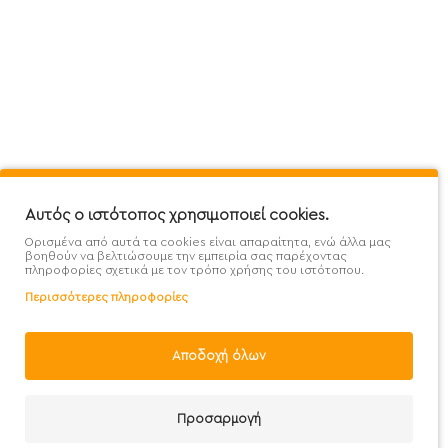
Πληροφορίες
Εξυπηρέτηση Πελατών
Όροι 
Mega Protein Store
Λογαριασμός
Όροι &
Επικοινωνήστε μαζί μας
Ιστορικό Παραγγελιών
Μετα
Εγγραφή στο newsletter
Αγαπημένα
Τρόπ
Χάρτης Ιστότοπου
Σύγκριση
Προσ
Προσφορές - Clearence
GDPR
Πολι
Αυτός ο ιστότοπος χρησιμοποιεί cookies.
Ορισμένα από αυτά τα cookies είναι απαραίτητα, ενώ άλλα μας
Χονδρική
βοηθούν να βελτιώσουμε την εμπειρία σας παρέχοντας
πληροφορίες σχετικά με τον τρόπο χρήσης του ιστότοπου.
Περισσότερες πληροφορίες
Φίλτρα
Αποδοχή όλων
Handcrafted with 💙 in Athens
Προσαρμογή