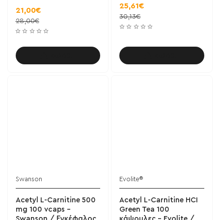
25,61€
21,00€
30,13€
28,00€
Καλάθι
Καλάθι
Swanson
Evolite®
Acetyl L-Carnitine 500
Acetyl L-Carnitine HCI
mg 100 vcaps -
Green Tea 100
Swanson / Εγκέφαλος
κάψουλες - Evolite /