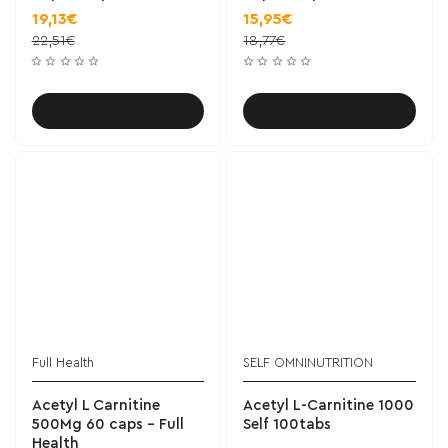
19,13€
15,95€
22,51€
18,77€
Καλάθι
Καλάθι
Full Health
SELF OMNINUTRITION
Acetyl L Carnitine
Acetyl L-Carnitine 1000
500Mg 60 caps - Full
Self 100tabs
Health