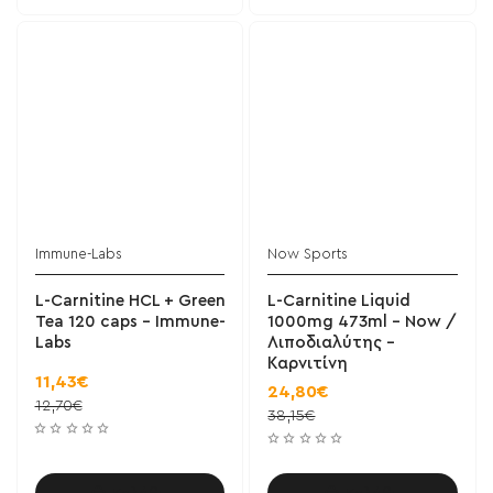
Immune-Labs
Now Sports
L-Carnitine HCL + Green
L-Carnitine Liquid
Tea 120 caps - Immune-
1000mg 473ml - Now /
Labs
Λιποδιαλύτης -
Καρνιτίνη
11,43€
24,80€
12,70€
38,15€