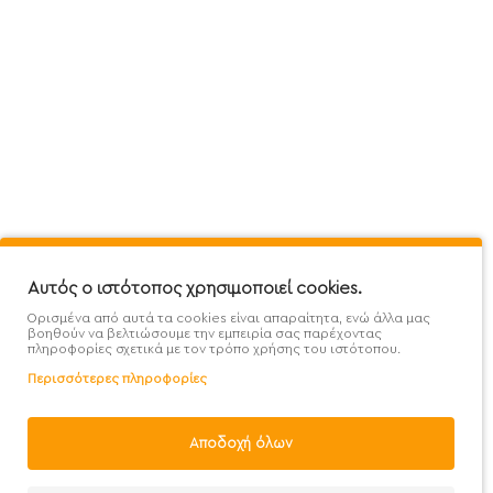
Πληροφορίες
Εξυπηρέτηση Πελατών
Όροι 
Mega Protein Store
Λογαριασμός
Όροι &
Επικοινωνήστε μαζί μας
Ιστορικό Παραγγελιών
Μετα
Εγγραφή στο newsletter
Αγαπημένα
Τρόπ
Χάρτης Ιστότοπου
Σύγκριση
Προσ
Προσφορές - Clearence
GDPR
Πολι
Αυτός ο ιστότοπος χρησιμοποιεί cookies.
Ορισμένα από αυτά τα cookies είναι απαραίτητα, ενώ άλλα μας
Χονδρική
βοηθούν να βελτιώσουμε την εμπειρία σας παρέχοντας
πληροφορίες σχετικά με τον τρόπο χρήσης του ιστότοπου.
Περισσότερες πληροφορίες
Φίλτρα
Αποδοχή όλων
Handcrafted with 💙 in Athens