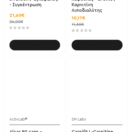
- Συγκέντρωση
Καρνιτίνη
Λιποδιαλύτης
21,60€
10,17€
24,00€
11,30€
Καλάθι
Καλάθι
ActivLab®
SM Labs
Alcar 90 caps -
Carnifit L-Carnitine