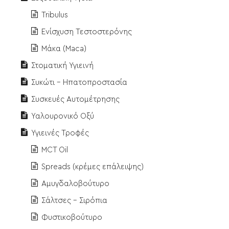
Tribulus
Ενίσχυση Τεστοστερόνης
Μάκα (Maca)
Στοματική Υγιεινή
Συκώτι - Ηπατοπροστασία
Συσκευές Αυτομέτρησης
Υαλουρονικό Οξύ
Υγιεινές Τροφές
MCT Oil
Spreads (κρέμες επάλειψης)
Αμυγδαλοβούτυρο
Σάλτσες - Σιρόπια
Φυστικοβούτυρο