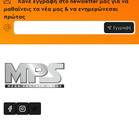
Κάνε εγγραφή στο newsletter μας για να
μαθαίνεις τα νέα μας & να ενημερώνεσαι
πρώτος
Εγγραφή
Πληροφορίες
Εξυπηρέτηση Πελατών
Όροι 