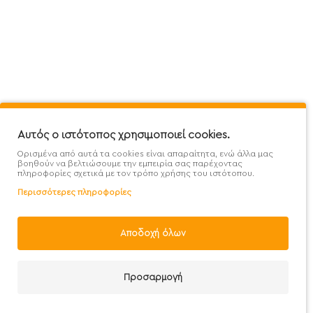
Mega Protein Store
Λογαριασμός
Όροι &
Επικοινωνήστε μαζί μας
Ιστορικό Παραγγελιών
Μετα
Εγγραφή στο newsletter
Αγαπημένα
Τρόπ
Χάρτης Ιστότοπου
Σύγκριση
Προσ
Προσφορές - Clearence
GDPR
Πολι
Αυτός ο ιστότοπος χρησιμοποιεί cookies.
Ορισμένα από αυτά τα cookies είναι απαραίτητα, ενώ άλλα μας
Χονδρική
βοηθούν να βελτιώσουμε την εμπειρία σας παρέχοντας
πληροφορίες σχετικά με τον τρόπο χρήσης του ιστότοπου.
Περισσότερες πληροφορίες
Αποδοχή όλων
Handcrafted with 💙 in Athens
Προσαρμογή
Λογαριασμός
E-mail
Καλέστε μας