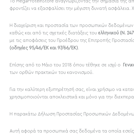
Το MegaProteinStore αναγνωρίζοντας την σημασία της 
φροντίζει να εξασφαλίσει την μέγιστη δυνατή ασφάλεια.
Η διαχείριση και προστασία των προσωπικών δεδομένων 
καθώς και από τις σχετικές διατάξεις του
ελληνικού (Ν. 24
με τις αποφάσεις του Προέδρου της Επιτροπής Προστασίας
(οδηγίες 95/46/ΕΚ και 97/66/ΕΚ)
.
Επίσης από το
Μάιο του 2018 όπου τέθηκε σε ισχύ ο
Γενι
των ορθών πρακτικών του κανονισμού.
Για την καλύτερη εξυπηρέτησή σας, είναι χρήσιμο να κατ
χρησιμοποιούνται αποκλειστικά και μόνο για την διεκπερ
Η παρακάτω Δήλωση Προστασίας Προσωπικών Δεδομένων γ
Αυτή αφορά τα προσωπικά σας δεδομένα τα οποία εσείς ε