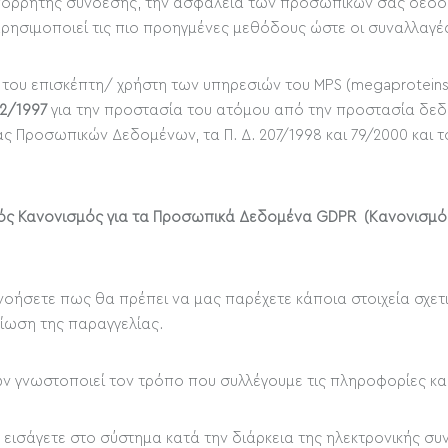
απόρρητης σύνδεσης, την ασφάλεια των προσωπικών σας δεδο
 Χρησιμοποιεί τις πιο προηγμένες μεθόδους ώστε οι συναλλαγέ
του επισκέπτη/ χρήστη των υπηρεσιών του MPS (megaproteinst
72/1997
για την προστασία του ατόμου από την προστασία δ
 Προσωπικών Δεδομένων, τα Π. Δ. 207/1998 και 79/2000 και το
κός Κανονισμός για τα Προσωπικά Δεδομένα GDPR (Kανονισμός 
ανοήσετε πως θα πρέπει να μας παρέχετε κάποια στοιχεία σχετι
αίωση της παραγγελίας.
νωστοποιεί τον τρόπο που συλλέγουμε τις πληροφορίες κα
ισάγετε στο σύστημα κατά την διάρκεια της ηλεκτρονικής συν