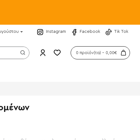
υγούστου
Instagram
Facebook
Tik Tok
0 προϊόν(τα) - 0,00€
ομένων