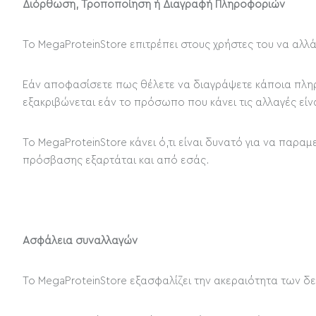
Διόρθωση, Τροποποίηση ή Διαγραφή Πληροφοριών
Το MegaProteinStore επιτρέπει στους χρήστες του να αλλ
Εάν αποφασίσετε πως θέλετε να διαγράψετε κάποια πληρο
εξακριβώνεται εάν το πρόσωπο που κάνει τις αλλαγές είνα
Το MegaProteinStore κάνει ό,τι είναι δυνατό για να πα
πρόσβασης εξαρτάται και από εσάς.
Ασφάλεια συναλλαγών
Το MegaProteinStore εξασφαλίζει την ακεραιότητα των δε