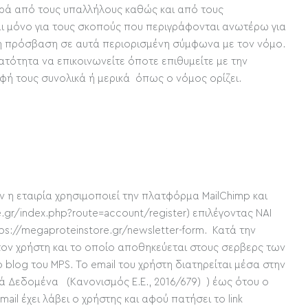
ηρά από τους υπαλλήλους καθώς και από τους
και μόνο για τους σκοπούς που περιγράφονται ανωτέρω για
ι η πρόσβαση σε αυτά περιορισμένη σύμφωνα με τον νόμο.
ατότητα να επικοινωνείτε όποτε επιθυμείτε με την
φή τους συνολικά ή μερικά όπως ο νόμος ορίζει.
ν η εταιρία χρησιμοποιεί την πλατφόρμα MailChimp και
e.gr/index.php?route=account/register
) επιλέγοντας ΝΑΙ
ps://megaproteinstore.gr/newsletter-form
. Κατά την
 τον χρήστη και το οποίο αποθηκεύεται στους σερβερς των
log του MPS. Το email του χρήστη διατηρείται μέσα στην
 Δεδομένα (Kανονισμός Ε.Ε., 2016/679) ) έως ότου ο
il έχει λάβει ο χρήστης και αφού πατήσει το link