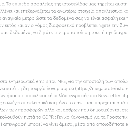
ς. Το επίπεδο ασφαλείας της ιστοσελίδας μας τηρείται αυστ
συλλέγει και επεξεργάζεται τα ανωτέρω στοιχεία αποκλειστικά 
κάθε αναγκαίο μέτρο ώστε τα δεδομένα σας να είναι ασφαλή κα
ν εκτός και αν ο νόμος διαφορετικά προβλέπει. Έχετε την δυν
 σας δεδομένα, να ζητάτε την τροποποίηση τους ή την διαγρα
 στα ενημερωτικά emails του MPS, για την αποστολή των οποίω
νει κατά τη δημιουργία λογαριασμού (
https://megaproteinstor
ων ή και στη αποκλειστική σελίδα εγγραφής στο Newsletter
htt
ς συλλέγει αποκλειστικά και μόνο το email που παρέχεται από
όλων των προσφορών αλλά και άρθρων που δημοσιεύονται στο b
λουθούν πιστά το GDPR : Γενικό Κανονισμό για τα Προσωπικά
 Η απεγγραφή μπορεί να γίνει άμεσα, μέσα από οποιοδήποτε ema