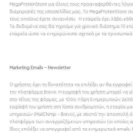
MegaProteinStore για όλους τους προαναφερθέντες λόγου
διαχειριστές της ιστοσελίδας μας. To MegaProteinStore 
τους οποίους έχετε συναινέσει. Η εταιρεία έχει λάβει 
Τα δεδομένα σας θα τηρούμε για χρονικό διάστημα 10 ετώ
εταιρεία ώστε να ενημερώνεστε σχετικά με τα προσωπικά
Marketing Emails - Newsletter
Ο χρήστης έχει τη δυνατότητα να επιλέξει αν θα εγγραφεί
την πλατφόρμα Brevo. Η εγγραφή του χρήστη μπορεί να γί
στο τέλος της φόρμας, με τίτλο Λήψη Ενημερωτικών Δελτί
εγγραφή του χρήστη στη λίστα συνδρομητών, η εταιρία μα
υπηρεσιών (MailChimp - Brevo), με σκοπό την αποστολή 
πλατφόρμα των συνεργαζόμενων υπηρεσιών (οι οποίες ακο
ίδιος επιλέξει να απεγγραφεί από τα ενημερωτικά emails.