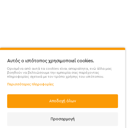
Πληροφορίες
Εξυπηρέτηση Πελατών
Όροι 
Mega Protein Store
Λογαριασμός
Όροι &
Επικοινωνήστε μαζί μας
Ιστορικό Παραγγελιών
Μετα
Εγγραφή στο newsletter
Αγαπημένα
Τρόπ
Χάρτης Ιστότοπου
Σύγκριση
Προσ
Προσφορές - Clearence
GDPR
Πολι
Αυτός ο ιστότοπος χρησιμοποιεί cookies.
Ορισμένα από αυτά τα cookies είναι απαραίτητα, ενώ άλλα μας
Χονδρική
βοηθούν να βελτιώσουμε την εμπειρία σας παρέχοντας
πληροφορίες σχετικά με τον τρόπο χρήσης του ιστότοπου.
Περισσότερες πληροφορίες
Φίλτρα
Αποδοχή όλων
Handcrafted with 💙 in Athens
Προσαρμογή