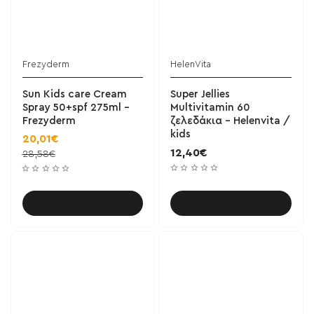
Frezyderm
HelenVita
Sun Kids care Cream
Super Jellies
Spray 50+spf 275ml -
Multivitamin 60
Frezyderm
ζελεδάκια - Helenvita /
kids
20,01€
12,40€
28,58€
Καλάθι
Καλάθι