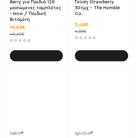
Berry για Παιδιά 120
Γεύση Strawberry
μασώμενες ταμπλέτες
30τμχ - The Humble
- Now / Παιδική
Co.
Βιταμίνη
3,48€
19,93€
4,35€
48,60€
Καλάθι
Καλάθι
Natrol®
IgActive®