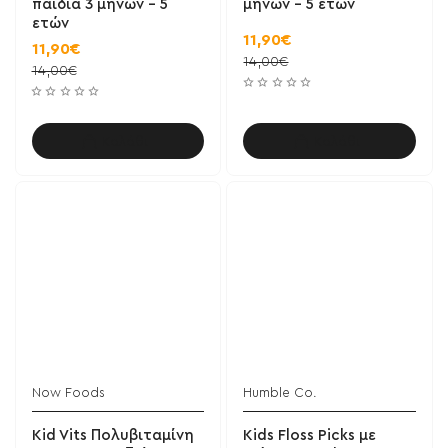
παιδιά 3 μηνών - 5
μηνών - 5 ετών
ετών
11,90€
11,90€
14,00€
14,00€
Καλάθι
Καλάθι
Now Foods
Humble Co.
Kid Vits Πολυβιταμίνη
Kids Floss Picks με