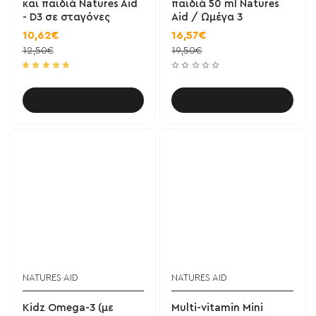
και παιδιά Natures Aid
παιδιά 50 ml Natures
- D3 σε σταγόνες
Aid / Ωμέγα 3
10,62€
16,57€
12,50€
19,50€
Καλάθι
Καλάθι
NATURES AID
NATURES AID
Kidz Omega-3 (με
Multi-vitamin Mini