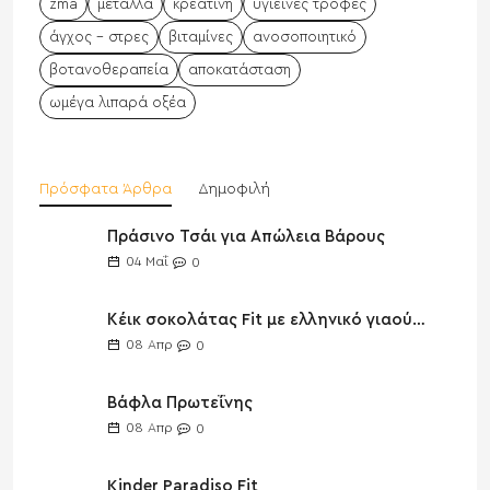
zma
μέταλλα
κρεατίνη
υγιεινές τροφές
άγχος - στρες
βιταμίνες
ανοσοποιητικό
βοτανοθεραπεία
αποκατάσταση
ωμέγα λιπαρά οξέα
Πρόσφατα Άρθρα
Δημοφιλή
Πράσινο Τσάι για Απώλεια Βάρους
04
Μαΐ
0
Κέικ σοκολάτας Fit με ελληνικό γιαούρτι
08
Απρ
0
Βάφλα Πρωτεΐνης
08
Απρ
0
Kinder Paradiso Fit