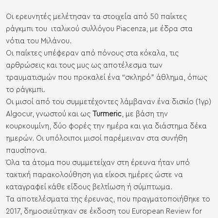
Οι ερευνητές μελέτησαν τα στοιχεία από 50 παίκτες
ράγκμπι του
ιταλικού συλλόγου Piacenza
, με έδρα στα
νότια του Μιλάνου.
Οι παίκτες υπέφεραν από πόνους στα κόκαλα, τις
αρθρώσεις και τους μυς ως αποτέλεσμα των
τραυματισμών που προκαλεί ένα “σκληρό” άθλημα, όπως
το ράγκμπι.
Οι μισοί από του συμμετέχοντες λάμβαναν ένα δισκίο (1γρ)
Algocur, γνωστού και ως
Turmeric
, με βάση την
κουρκουμίνη, δύο φορές την ημέρα και για διάστημα δέκα
ημερών. Οι υπόλοιποι μισοί παρέμειναν στα συνήθη
παυσίπονα.
Όλα τα άτομα που συμμετείχαν στη έρευνα ήταν υπό
τακτική παρακολούθηση για είκοσι ημέρες ώστε να
καταγραφεί κάθε είδους βελτίωση ή σύμπτωμα.
Τα αποτελέσματα της έρευνας, που πραγματοποιήθηκε το
2017, δημοσιεύτηκαν σε έκδοση του
European Review for