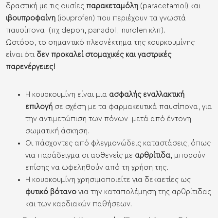
δραστική με τις ουσίες
παρακεταμόλη
(paracetamol) και
ιβουπροφαίνη
(ibuprofen) που περιέχουν τα γνωστά
παυσίπονα (πχ depon, panadol, nurofen κλπ).
Ωστόσο, το σημαντικό πλεονέκτημα της κουρκουμίνης
είναι ότι
δεν προκαλεί στομαχικές και γαστρικές
παρενέργειες!
Η κουρκουμίνη είναι μια
ασφαλής εναλλακτική
επιλογή
σε σχέση με τα φαρμακευτικά παυσίπονα, για
την αντιμετώπιση των πόνων μετά από έντονη
σωματική άσκηση.
Οι πάσχοντες από φλεγμονώδεις καταστάσεις, όπως
για παράδειγμα οι ασθενείς με
αρθρίτιδα
, μπορούν
επίσης να ωφεληθούν από τη χρήση της.
Η κουρκουμίνη χρησιμοποιείτε για δεκαετίες ως
φυτικό βότανο
για την καταπολέμηση της αρθρίτιδας
και των καρδιακών παθήσεων.