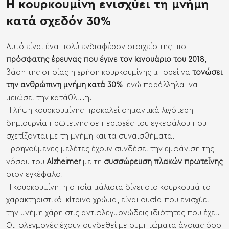
Η κουρκουμίνη ενισχύει τη μνήμη
κατά σχεδόν 30%
Αυτό είναι ένα πολύ ενδιαφέρον στοιχείο της πιο
πρόσφατης έρευνας που έγινε τον Ιανουάριο του 2018
,
βάση της οποίας η χρήση κουρκουμίνης μπορεί να
τονώσει
την ανθρώπινη μνήμη κατά 30%
, ενώ παράλληλα να
μειώσει την κατάθλιψη.
Η λήψη κουρκουμίνης προκαλεί σημαντικά λιγότερη
δημιουργία πρωτεϊνης σε περιοχές του εγκεφάλου που
σχετίζονται με τη μνήμη και τα συναισθήματα.
Προηγούμενες μελέτες έχουν συνδέσει την εμφάνιση της
νόσου του
Alzheimer
με τη
συσσώρευση πλακών πρωτεΐνης
στον εγκέφαλο.
Η κουρκουμίνη, η οποία μάλιστα δίνει στο κουρκουμά το
χαρακτηριστικό κίτρινο χρώμα, είναι ουσία που ενισχύει
την μνήμη χάρη στις αντιφλεγμονώδεις ιδιότητες που έχει.
Οι φλεγμονές έχουν συνδεθεί με συμπτώματα άνοιας όσο