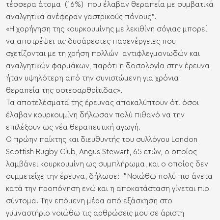
τέσσερα άτομα (16%) που έλαβαν θεραπεία με συμβατικά
αναλγητικά ανέφεραν γαστρικούς πόνους”.
«Η χορήγηση της κουρκουμίνης με λεκιθίνη σόγιας μπορεί
να αποτρέψει τις δυσάρεστες παρενέργειες που
σχετίζονται με τη χρήση πολλών αντιφλεγμονωδών και
αναλγητικών φαρμάκων, παρότι η δοσολογία στην έρευνα
ήταν υψηλότερη από την συνιστώμενη για χρόνια
θεραπεία της οστεοαρθρίτιδας».
Τα αποτελέσματα της έρευνας αποκαλύπτουν ότι όσοι
έλαβαν κουρκουμίνη δήλωσαν πολύ πιθανό να την
επιλέξουν ως νέα θεραπευτική αγωγή.
Ο πρώην παίκτης και διευθυντής του συλλόγου London
Scottish Rugby Club, Angus Stewart, 65 ετών, ο οποίος
λαμβάνει
κουρκουμίνη ως συμπλήρωμα
, και ο οποίος δεν
συμμετείχε την έρευνα, δήλωσε: "Νοιώθω πολύ πιο άνετα
κατά την προπόνηση ενώ και η αποκατάσταση γίνεται πιο
σύντομα. Την επόμενη μέρα από εξάσκηση στο
γυμναστήριο νοιώθω τις αρθρώσεις μου σε άριστη