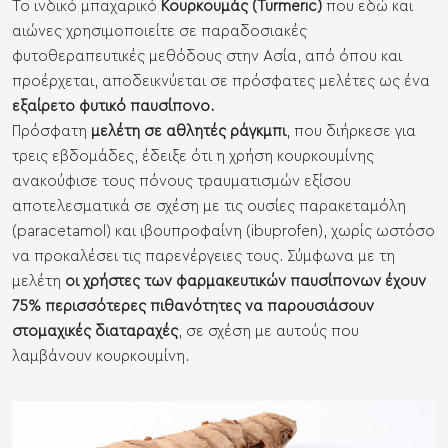
Το ινδικό μπαχαρικό
Κουρκουμάς (Turmeric)
που εδώ και
αιώνες χρησιμοποιείτε σε παραδοσιακές
φυτοθεραπευτικές μεθόδους στην Ασία, από όπου και
προέρχεται, αποδεικνύεται σε πρόσφατες μελέτες ως ένα
εξαίρετο φυτικό παυσίπονο
.
Πρόσφατη
μελέτη σε αθλητές ράγκμπι
, που διήρκεσε για
τρεις εβδομάδες, έδειξε ότι η χρήση κουρκουμίνης
ανακούφισε τους πόνους τραυματισμών εξίσου
αποτελεσματικά σε σχέση με τις ουσίες παρακεταμόλη
(paracetamol) και ιβουπροφαίνη (ibuprofen), χωρίς ωστόσο
να προκαλέσει τις παρενέργειες τους. Σύμφωνα με τη
μελέτη
οι χρήστες των φαρμακευτικών παυσίπονων έχουν
75% περισσότερες πιθανότητες να παρουσιάσουν
στομαχικές διαταραχές
, σε σχέση με αυτούς που
λαμβάνουν κουρκουμίνη.