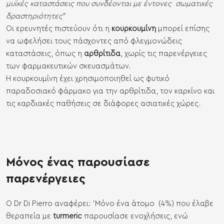
μυϊκές καταστάσεις που συνδέονται με έντονες σωματικές
δραστηριότητες
”
Οι ερευνητές πιστεύουν ότι η
κουρκουμίνη
μπορεί επίσης
να ωφελήσει τους πάσχοντες από φλεγμονώδεις
καταστάσεις, όπως η
αρθρίτιδα
, χωρίς τις παρενέργειες
των φαρμακευτικών σκευασμάτων.
Η κουρκουμίνη έχει χρησιμοποιηθεί ως φυτικό
παραδοσιακό φάρμακο για την αρθρίτιδα, τον καρκίνο και
τις καρδιακές παθήσεις σε διάφορες ασιατικές χώρες.
Μόνος ένας παρουσίασε
παρενέργειες
Ο Dr Di Pierro αναφέρει: 'Μόνο ένα άτομο (4%) που έλαβε
θεραπεία με
turmeric
παρουσίασε ενοχλήσεις, ενώ