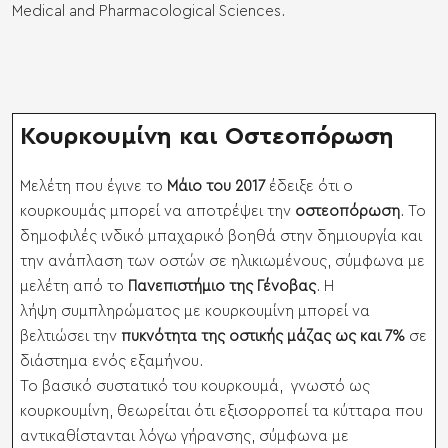
Medical and Pharmacological Sciences
.
Κουρκουμίνη και Οστεοπόρωση
Μελέτη που έγινε το
Μάιο του 2017
έδειξε ότι ο
κουρκουμάς μπορεί να αποτρέψει την
οστεοπόρωση
. Το
δημοφιλές ινδικό μπαχαρικό βοηθά στην δημιουργία και
την ανάπλαση των οστών σε ηλικιωμένους, σύμφωνα με
μελέτη από το
Πανεπιστήμιο της Γένοβας
. Η
λήψη
συμπληρώματος με κουρκουμίνη
μπορεί να
βελτιώσει την
πυκνότητα της οστικής μάζας ως και 7%
σε
διάστημα ενός εξαμήνου.
Το βασικό συστατικό του κουρκουμά, γνωστό ως
κουρκουμίνη, θεωρείται ότι εξισορροπεί τα κύτταρα που
αντικαθίστανται λόγω γήρανσης, σύμφωνα με