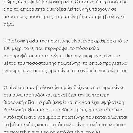
σώμα, έχει υψηλή βιολογική αξία. Όταν ένα ή περισσότερα
από τα απαραίτητα αμινοξέα λείπουν ή υπάρχουν σε
μικρότερες ποσότητες, η πρωτεΐνη έχει χαμηλή βιολογική
αξία.
Η βιολογική αξία της πρωτεΐνης είναι ένας αριθμός από το
100 μέχρι το 0, που περιγράφει το πόσο καλά
απορροφάται από το σώμα. Πιο συγκεκριμένα, είναι το
μέτρο του ποσοστού της πρωτεΐνης, το οποίο πραγματικά
ενσωματώνεται στις πρωτεΐνες του ανθρώπινου σώματος.
Ο πίνακας των βιολογικών τιμών δείχνει ότι οι πρωτεΐνες
στα αυγά (ασπράδι και κρόκο) έχει την υψηλότερη
βιολογική αξία. Το ρύζι (καφέ) και η κινόα έχει υψηλότερη
βιολογική αξία από ό, τι το βόειο κρέας ή το κοτόπουλο!
Αυτό ισχύει ανά γραμμάριο πρωτεΐνης που καταναλώνεται.
Το βόειο κρέας και το κοτόπουλο είναι πολύ πιο πλούσια
σε πρωτεΐνη ανά μερίδα από ότι είναι το ρύζι.