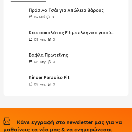
Πράσινο Τσάι για Απώλεια Βάρους
04
Μαΐ
0
Κέικ σοκολάτας Fit με ελληνικό γιαούρτι
08
Απρ
0
Βάφλα Πρωτεΐνης
08
Απρ
0
Kinder Paradiso Fit
08
Απρ
0
Κάνε εγγραφή στο newsletter μας για να
μαθαίνεις τα νέα μας & να ενημερώνεσαι