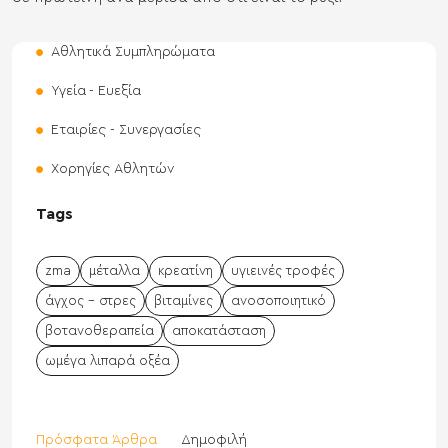
Αθλητικά Συμπληρώματα
Υγεία - Ευεξία
Εταιρίες - Συνεργασίες
Χορηγίες Αθλητών
Tags
zma
μέταλλα
κρεατίνη
υγιεινές τροφές
άγχος - στρες
βιταμίνες
ανοσοποιητικό
βοτανοθεραπεία
αποκατάσταση
ωμέγα λιπαρά οξέα
Πρόσφατα Άρθρα
Δημοφιλή