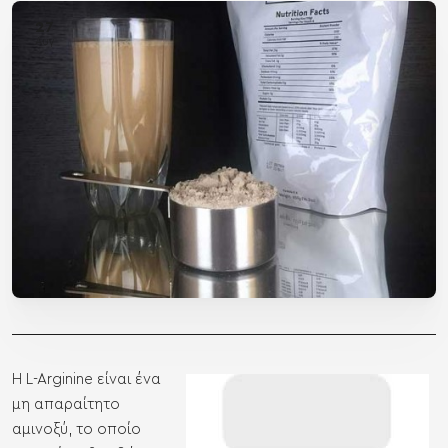
27
Αυγ
Η L-Arginine είναι ένα
μη απαραίτητο
αμινοξύ, το οποίο