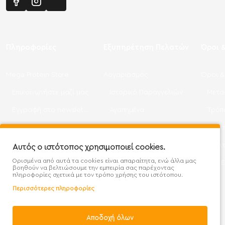
Πληροφορίες
Εξυπηρέτηση Πελατών
Όροι 
Mega Protein Store
Λογαριασμός
Όροι &
Επικοινωνήστε μαζί μας
Ιστορικό Παραγγελιών
Μετα
Εγγραφή στο newsletter
Αγαπημένα
Τρόπ
Χάρτης Ιστότοπου
Σύγκριση
Προσ
Προσφορές - Clearence
GDPR
Πολι
Αυτός ο ιστότοπος χρησιμοποιεί cookies.
Ορισμένα από αυτά τα cookies είναι απαραίτητα, ενώ άλλα μας
Χονδρική
βοηθούν να βελτιώσουμε την εμπειρία σας παρέχοντας
πληροφορίες σχετικά με τον τρόπο χρήσης του ιστότοπου.
Περισσότερες πληροφορίες
Αποδοχή όλων