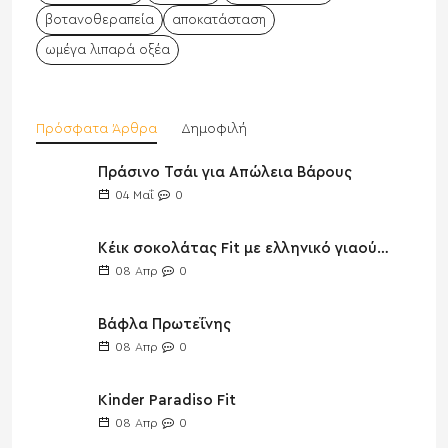
βοτανοθεραπεία
αποκατάσταση
ωμέγα λιπαρά οξέα
Πρόσφατα Άρθρα
Δημοφιλή
Πράσινο Τσάι για Απώλεια Βάρους
04
Μαΐ
0
Κέικ σοκολάτας Fit με ελληνικό γιαούρτι
08
Απρ
0
Βάφλα Πρωτεΐνης
08
Απρ
0
Kinder Paradiso Fit
08
Απρ
0