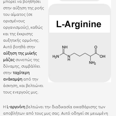
μπορεί να βοηθήσει
στην αύξηση της ροής
του αίματος (σε
ορισμένους
οργανισμούς), καθώς
και της έκκρισης
αυξητικής ορμόνης.
Αυτό βοηθά στην
αύξηση της μυϊκής
μάζας
συνεπώς της
δύναμης, συμβάλλει
στην
ταχύτερη
ανάκαμψη
από την
άσκηση, και βελτιώνει
τους ενεργούς μυς.
Η
L-αργινίνη
βελτιώνει την διαδικασία εκκαθάρισης των
αποβλήτων από τους μυς σας. Αυτό οδηγεί σε μειωμένη