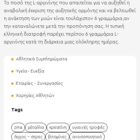
Το ποσό της L-αργινίνης που απαιτείται για να αυξηθεί η
αναβολική έκκριση της αυξητικής ορμόνης και να βελτιωθεί
η ανάκτηση των μυών είναι τουλάχιστον 6 γραμμάρια,αν
την καταναλώνετε μετά την προπόνηση σας. Η τυπική
ελληνική διατροφή παρέχει περίπου 6 γραμμάρια L-
αργινίνης κατά τη διάρκεια μιας ολόκληρης ημέρας.
Αθλητικά Συμπληρώματα
Υγεία - Ευεξία
Εταιρίες - Συνεργασίες
Χορηγίες Αθλητών
Tags
zma
μέταλλα
κρεατίνη
υγιεινές τροφές
άγχος - στρες
βιταμίνες
ανοσοποιητικό