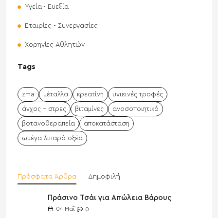
Υγεία - Ευεξία
Εταιρίες - Συνεργασίες
Χορηγίες Αθλητών
Tags
zma
μέταλλα
κρεατίνη
υγιεινές τροφές
άγχος - στρες
βιταμίνες
ανοσοποιητικό
βοτανοθεραπεία
αποκατάσταση
ωμέγα λιπαρά οξέα
Πρόσφατα Άρθρα
Δημοφιλή
Πράσινο Τσάι για Απώλεια Βάρους
04
Μαΐ
0