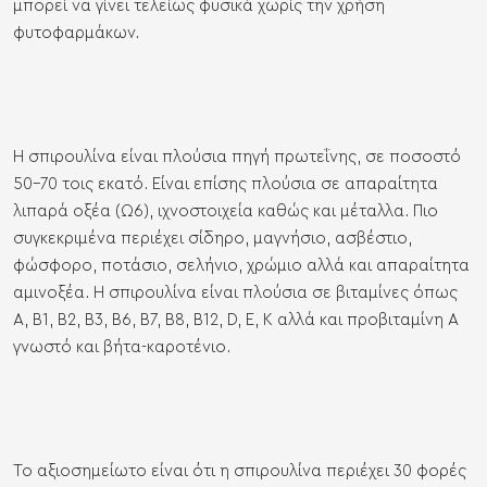
μπορεί να γίνει τελείως φυσικά χωρίς την χρήση
φυτοφαρμάκων.
Η σπιρουλίνα είναι πλούσια πηγή πρωτεΐνης, σε ποσοστό
50-70 τοις εκατό. Είναι επίσης πλούσια σε απαραίτητα
λιπαρά οξέα (Ω6), ιχνοστοιχεία καθώς και μέταλλα. Πιο
συγκεκριμένα περιέχει σίδηρο, μαγνήσιο, ασβέστιο,
φώσφορο, ποτάσιο, σελήνιο, χρώμιο αλλά και απαραίτητα
αμινοξέα. Η σπιρουλίνα είναι πλούσια σε βιταμίνες όπως
Α, B1, B2, B3, B6, B7, B8, B12, D, E, K αλλά και προβιταμίνη Α
γνωστό και βήτα-καροτένιο.
Το αξιοσημείωτο είναι ότι η σπιρουλίνα περιέχει 30 φορές