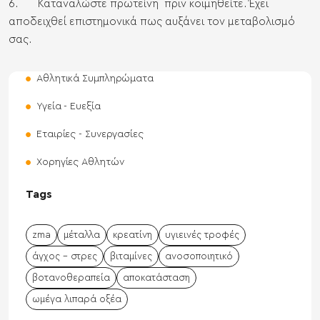
6. Καταναλώστε πρωτεΐνη πριν κοιμηθείτε. Έχει
αποδειχθεί επιστημονικά πως αυξάνει τον μεταβολισμό
σας.
Αθλητικά Συμπληρώματα
Υγεία - Ευεξία
Εταιρίες - Συνεργασίες
Χορηγίες Αθλητών
Tags
zma
μέταλλα
κρεατίνη
υγιεινές τροφές
άγχος - στρες
βιταμίνες
ανοσοποιητικό
βοτανοθεραπεία
αποκατάσταση
ωμέγα λιπαρά οξέα