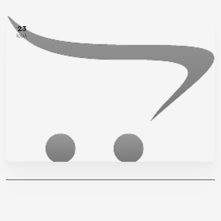
23
Ιουλ