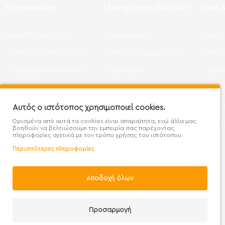
Πληροφορίες
Εξυπηρέτηση Πελατών
Όροι 
Mega Protein Store
Λογαριασμός
Όροι &
Επικοινωνήστε μαζί μας
Ιστορικό Παραγγελιών
Μετα
Εγγραφή στο newsletter
Αγαπημένα
Τρόπ
Χάρτης Ιστότοπου
Σύγκριση
Προσ
Προσφορές - Clearence
GDPR
Πολι
Αυτός ο ιστότοπος χρησιμοποιεί cookies.
Ορισμένα από αυτά τα cookies είναι απαραίτητα, ενώ άλλα μας
Χονδρική
βοηθούν να βελτιώσουμε την εμπειρία σας παρέχοντας
πληροφορίες σχετικά με τον τρόπο χρήσης του ιστότοπου.
Περισσότερες πληροφορίες
Αποδοχή όλων
Handcrafted with 💙 in Athens
Προσαρμογή