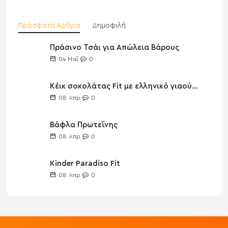
Πρόσφατα Άρθρα
Δημοφιλή
Πράσινο Τσάι για Απώλεια Βάρους
04
Μαΐ
0
Κέικ σοκολάτας Fit με ελληνικό γιαούρτι
08
Απρ
0
Βάφλα Πρωτεΐνης
08
Απρ
0
Kinder Paradiso Fit
08
Απρ
0