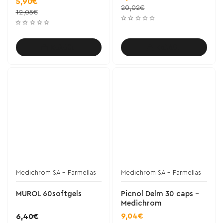
5,90€
20,02€
12,05€
Καλάθι
Καλάθι
Medichrom SA - Farmellas
Medichrom SA - Farmellas
MUROL 60softgels
Picnol Delm 30 caps -
Medichrom
9,04€
6,40€