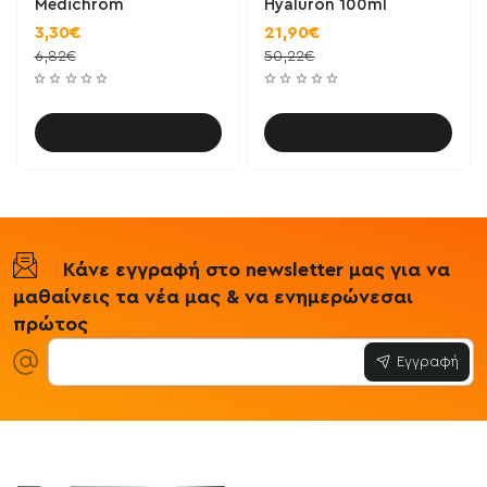
Medichrom
Hyaluron 100ml
3,30€
21,90€
6,82€
50,22€
Καλάθι
Καλάθι
Κάνε εγγραφή στο newsletter μας για να
μαθαίνεις τα νέα μας & να ενημερώνεσαι
πρώτος
Εγγραφή