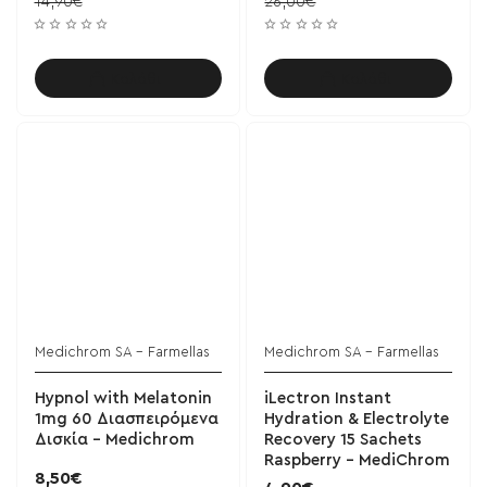
14,90€
26,00€
Καλάθι
Καλάθι
Medichrom SA - Farmellas
Medichrom SA - Farmellas
Hypnol with Melatonin
iLectron Instant
1mg 60 Διασπειρόμενα
Hydration & Electrolyte
Δισκία - Medichrom
Recovery 15 Sachets
Raspberry - MediChrom
8,50€