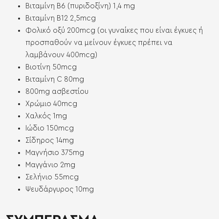
Βιταμίνη Β6 (πυριδοξίνη) 1,4 mg
Βιταμίνη Β12 2,5mcg
Φολικό οξύ 200mcg (οι γυναίκες που είναι έγκυες ή
προσπαθούν να μείνουν έγκυες πρέπει να
λαμβάνουν 400mcg)
Βιοτίνη 50mcg
Βιταμίνη C 80mg
800mg ασβεστίου
Χρώμιο 40mcg
Χαλκός 1mg
Ιώδιο 150mcg
Σίδηρος 14mg
Μαγνήσιο 375mg
Μαγγάνιο 2mg
Σελήνιο 55mcg
Ψευδάργυρος 10mg