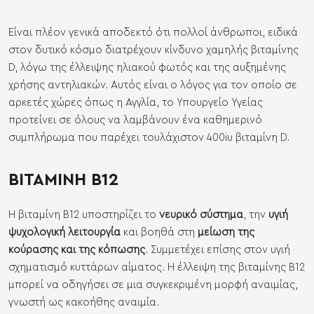
Είναι πλέον γενικά αποδεκτό ότι πολλοί άνθρωποι, ειδικά
στον δυτικό κόσμο διατρέχουν κίνδυνο χαμηλής βιταμίνης
D, λόγω της έλλειψης ηλιακού φωτός και της αυξημένης
χρήσης αντηλιακών. Αυτός είναι ο λόγος για τον οποίο σε
αρκετές χώρες όπως η Αγγλία, το Υπουργείο Υγείας
προτείνει σε όλους να λαμβάνουν ένα
καθημερινό
συμπλήρωμα που παρέχει τουλάχιστον 400iu βιταμίνη D
.
ΒΙΤΑΜΙΝΗ Β12
Η βιταμίνη Β12 υποστηρίζει το
νευρικό σύστημα
, την
υγιή
ψυχολογική λειτουργία
και βοηθά στη
μείωση της
κούρασης και της κόπωσης
. Συμμετέχει επίσης στον υγιή
σχηματισμό κυττάρων αίματος. Η έλλειψη της βιταμίνης Β12
μπορεί να οδηγήσει σε μια συγκεκριμένη μορφή αναιμίας,
γνωστή ως κακοήθης αναιμία.