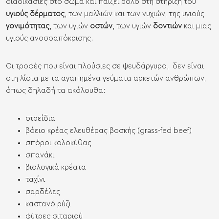
διαδικασίες στο σώμα και παίζει ρόλο στη στήριξη του
υγιούς δέρματος
, των μαλλιών και των νυχιών, της υγιούς
γονιμότητας
, των υγιών
οστών
, των υγιών
δοντιών
και μιας
υγιούς ανοσοαπόκρισης.
Οι τροφές που είναι πλούσιες σε ψευδάργυρο, δεν είναι
στη λίστα με τα αγαπημένα γεύματα αρκετών ανθρώπων,
όπως δηλαδή τα ακόλουθα:
στρείδια
βόειο κρέας ελευθέρας βοσκής (grass-fed beef)
σπόροι κολοκύθας
σπανάκι
βιολογικά κρέατα
ταχίνι
σαρδέλες
καστανό ρύζι
φύτρες σιταριού