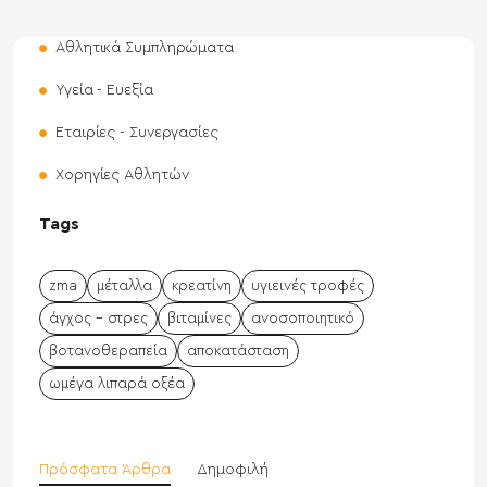
Αθλητικά Συμπληρώματα
Υγεία - Ευεξία
Εταιρίες - Συνεργασίες
Χορηγίες Αθλητών
Tags
zma
μέταλλα
κρεατίνη
υγιεινές τροφές
άγχος - στρες
βιταμίνες
ανοσοποιητικό
βοτανοθεραπεία
αποκατάσταση
ωμέγα λιπαρά οξέα
Πρόσφατα Άρθρα
Δημοφιλή