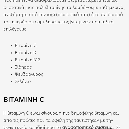
που πρέπει να διασφαλίσουμε ότι μεμονωμένα είτε ως
συστατικά μιας πολυβιταμίνης τα λαμβάνουμε καθημερινά,
ανεξάρτητα από την ισχύ (περιεκτικότητα) ή το σχεδιασμό
του ημερήσιου συμπληρώματος βιταμινών που τελικά
επιλέγουμε:
Βιταμίνη C
Βιταμίνη D
Βιταμίνη Β12
Σίδηρος
Ψευδάργυρος
Σελήνιο
ΒΙΤΑΜΙΝΗ C
Η Βιταμίνη C είναι σίγουρα η πιο δημοφιλής βιταμίνη και
απο τις πρώτες που τα οφέλη της ταυτίστηκαν με την
γενική υγεία και ιδιαίτερα το
ανοσοποιητικό σύστημα
. Σε