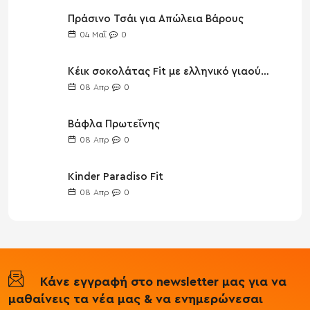
Πράσινο Τσάι για Απώλεια Βάρους
04
Μαΐ
0
Κέικ σοκολάτας Fit με ελληνικό γιαούρτι
08
Απρ
0
Βάφλα Πρωτεΐνης
08
Απρ
0
Kinder Paradiso Fit
08
Απρ
0
Κάνε εγγραφή στο newsletter μας για να
μαθαίνεις τα νέα μας & να ενημερώνεσαι