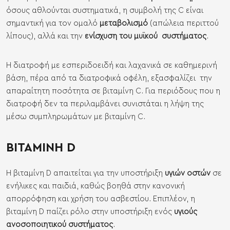
όσους αθλούνται συστηματικά, η συμβολή της C είναι
σημαντική για τον ομαλό
μεταβολισμό
(απώλεια περιττού
λίπους), αλλά και την
ενίσχυση του μυϊκού συστήματος
.
Η διατροφή με εσπεριδοειδή και λαχανικά σε καθημερινή
βάση, πέρα από τα διατροφικά οφέλη, εξασφαλίζει την
απαραίτητη ποσότητα σε βιταμίνη C. Για περιόδους που η
διατροφή δεν τα περιλαμβάνει συνιστάται η λήψη της
μέσω
συμπληρωμάτων με βιταμίνη C
.
ΒΙΤΑΜΙΝΗ D
Η βιταμίνη D απαιτείται για την υποστήριξη
υγιών οστών
σε
ενήλικες και παιδιά, καθώς βοηθά στην κανονική
απορρόφηση και χρήση του ασβεστίου. Επιπλέον, η
βιταμίνη D παίζει ρόλο στην υποστήριξη ενός
υγιούς
ανοσοποιητικού συστήματος
.