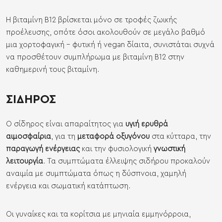
Η βιταμίνη Β12 βρίσκεται μόνο σε τροφές ζωικής
προέλευσης, οπότε όσοι ακολουθούν σε μεγάλο βαθμό
μια χορτοφαγική - φυτική ή vegan δίαιτα, συνιστάται συχνά
να προσθέτουν
συμπλήρωμα με βιταμίνη Β12
στην
καθημερινή τους βιταμίνη.
ΣΙΔΗΡΟΣ
Ο σίδηρος είναι απαραίτητος για
υγιή ερυθρά
αιμοσφαίρια
, για τη
μεταφορά οξυγόνου
στα κύτταρα, την
παραγωγή ενέργειας
και την φυσιολογική
γνωστική
λειτουργία
. Τα συμπτώματα έλλειψης σιδήρου προκαλούν
αναιμία με συμπτώματα όπως η δύσπνοια, χαμηλή
ενέργεια και σωματική κατάπτωση.
Οι γυναίκες και τα κορίτσια με μηνιαία εμμηνόρροια,