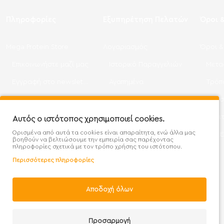
Πληροφορίες
Εξυπηρέτηση Πελατών
Όροι 
Mega Protein Store
Λογαριασμός
Όροι &
Επικοινωνήστε μαζί μας
Ιστορικό Παραγγελιών
Μετα
Εγγραφή στο newsletter
Αγαπημένα
Τρόπ
Χάρτης Ιστότοπου
Σύγκριση
Προσ
Προσφορές - Clearence
GDPR
Πολι
Αυτός ο ιστότοπος χρησιμοποιεί cookies.
Ορισμένα από αυτά τα cookies είναι απαραίτητα, ενώ άλλα μας
Χονδρική
βοηθούν να βελτιώσουμε την εμπειρία σας παρέχοντας
πληροφορίες σχετικά με τον τρόπο χρήσης του ιστότοπου.
Περισσότερες πληροφορίες
Αποδοχή όλων
Handcrafted with 💙 in Athens
Προσαρμογή