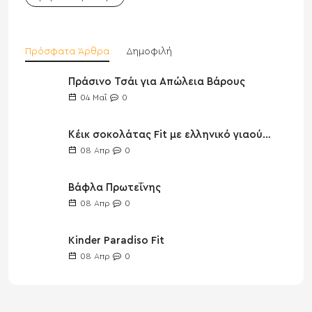
Πρόσφατα Άρθρα
Δημοφιλή
Πράσινο Τσάι για Απώλεια Βάρους
04
Μαΐ
0
Κέικ σοκολάτας Fit με ελληνικό γιαούρτι
08
Απρ
0
Βάφλα Πρωτεΐνης
08
Απρ
0
Kinder Paradiso Fit
08
Απρ
0