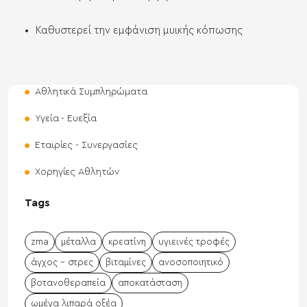
Καθυστερεί την εμφάνιση μυικής κόπωσης
Αθλητικά Συμπληρώματα
Υγεία - Ευεξία
Εταιρίες - Συνεργασίες
Χορηγίες Αθλητών
Tags
zma
μέταλλα
κρεατίνη
υγιεινές τροφές
άγχος - στρες
βιταμίνες
ανοσοποιητικό
βοτανοθεραπεία
αποκατάσταση
ωμέγα λιπαρά οξέα