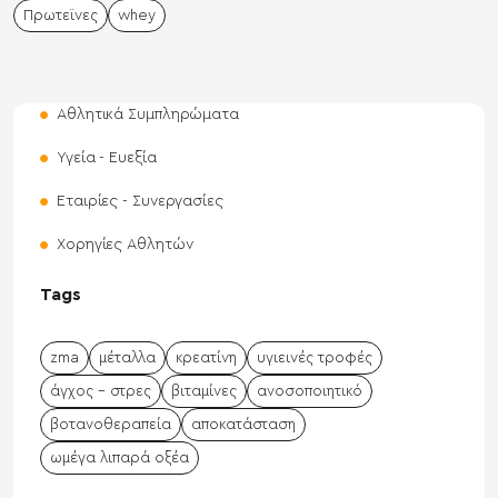
Πρωτεϊνες
whey
Αθλητικά Συμπληρώματα
Υγεία - Ευεξία
Εταιρίες - Συνεργασίες
Χορηγίες Αθλητών
Tags
zma
μέταλλα
κρεατίνη
υγιεινές τροφές
άγχος - στρες
βιταμίνες
ανοσοποιητικό
βοτανοθεραπεία
αποκατάσταση
ωμέγα λιπαρά οξέα