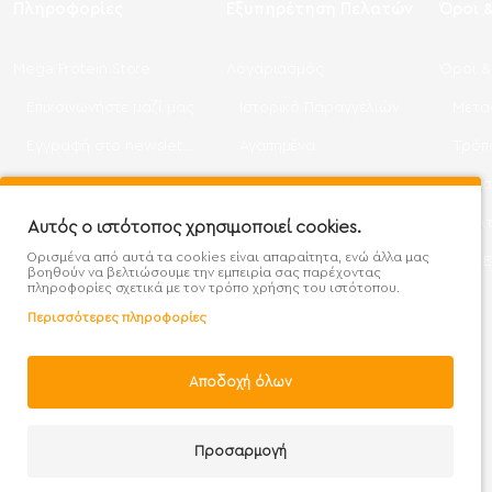
Πληροφορίες
Εξυπηρέτηση Πελατών
Όροι 
Mega Protein Store
Λογαριασμός
Όροι &
Επικοινωνήστε μαζί μας
Ιστορικό Παραγγελιών
Μετα
Εγγραφή στο newsletter
Αγαπημένα
Τρόπ
Χάρτης Ιστότοπου
Σύγκριση
Προσ
Προσφορές - Clearence
GDPR
Πολι
Αυτός ο ιστότοπος χρησιμοποιεί cookies.
Ορισμένα από αυτά τα cookies είναι απαραίτητα, ενώ άλλα μας
Χονδρική
βοηθούν να βελτιώσουμε την εμπειρία σας παρέχοντας
πληροφορίες σχετικά με τον τρόπο χρήσης του ιστότοπου.
Περισσότερες πληροφορίες
Αποδοχή όλων
Handcrafted with 💙 in Athens
Προσαρμογή
Λογαριασμός
E-mail
Καλέστε μας