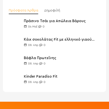
Πρόσφατα Άρθρα
Δημοφιλή
Πράσινο Τσάι για Απώλεια Βάρους
04
Μαΐ
0
Κέικ σοκολάτας Fit με ελληνικό γιαούρτι
08
Απρ
0
Βάφλα Πρωτεΐνης
08
Απρ
0
Kinder Paradiso Fit
08
Απρ
0