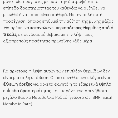
μόνο τρία πράγματα, με βάση την διατροφή και το
επίπεδο δραστηριότητας του καθενός: να αυξηθεί, να
μειωθεί ή να παραμείνει σταθερό. Με την απλή αυτή
προσέγγιση, όποιος επιθυμεί την αύξηση της μυικής μάζας,
θα πρέπει να
καταναλώνει περισσότερες θερμίδες από ό,
τι καίει
, σε συνδυασμό βέβαια με την λήψη μιας
αξιοπρεπούς ποσότητας πρωτεΐνης κάθε μέρα.
Για αρκετούς, η λήψη αυτών των επιπλέον θερμίδων δεν
είναι μια απλή υπόθεση! Οι πιο συνηθισμένοι λόγοι είναι η
έλλειψη όρεξης
για αρκετό φαγητό ή το εξαιρετικά
υψηλό
επίπεδο δραστηριότητας
που παράγει ένα ασυνήθιστα
μεγάλο Βασικό Μεταβολικό Ρυθμό (γνωστό ως BMR: Basal
Metabolic Rate).