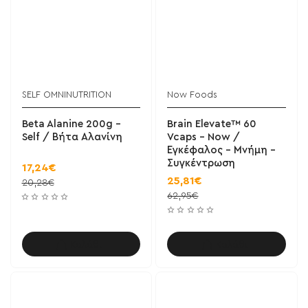
SELF OMNINUTRITION
Now Foods
Beta Alanine 200g -
Brain Elevate™ 60
Self / Βήτα Αλανίνη
Vcaps - Now /
Εγκέφαλος - Μνήμη -
Συγκέντρωση
17,24€
25,81€
20,28€
62,95€
Καλάθι
Καλάθι