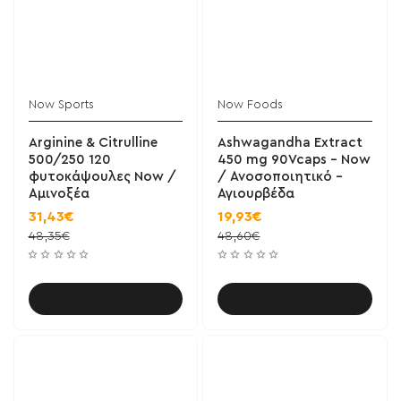
Now Sports
Now Foods
Arginine & Citrulline
Ashwagandha Extract
500/250 120
450 mg 90Vcaps - Now
φυτοκάψουλες Now /
/ Ανοσοποιητικό -
Αμινοξέα
Αγιουρβέδα
31,43€
19,93€
48,35€
48,60€
Καλάθι
Καλάθι