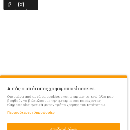
Πληροφορίες
Εξυπηρέτηση Πελατών
Όροι 
Mega Protein Store
Λογαριασμός
Όροι &
Επικοινωνήστε μαζί μας
Ιστορικό Παραγγελιών
Μετα
Εγγραφή στο newsletter
Αγαπημένα
Τρόπ
Χάρτης Ιστότοπου
Σύγκριση
Προσ
Προσφορές - Clearence
GDPR
Πολι
Αυτός ο ιστότοπος χρησιμοποιεί cookies.
Ορισμένα από αυτά τα cookies είναι απαραίτητα, ενώ άλλα μας
Χονδρική
βοηθούν να βελτιώσουμε την εμπειρία σας παρέχοντας
πληροφορίες σχετικά με τον τρόπο χρήσης του ιστότοπου.
Περισσότερες πληροφορίες
Φίλτρα
Αποδοχή όλων