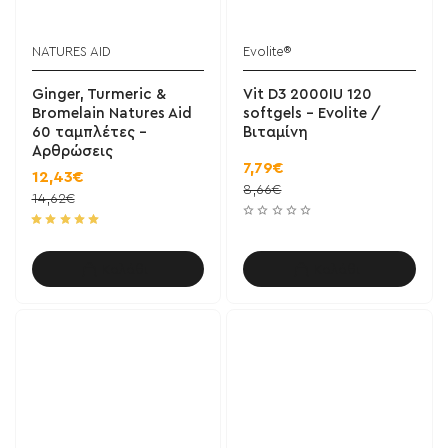
NATURES AID
Evolite®
Ginger, Turmeric &
Vit D3 2000IU 120
Bromelain Natures Aid
softgels - Evolite /
60 ταμπλέτες -
Βιταμίνη
Αρθρώσεις
7,79€
12,43€
8,66€
14,62€
Καλάθι
Καλάθι