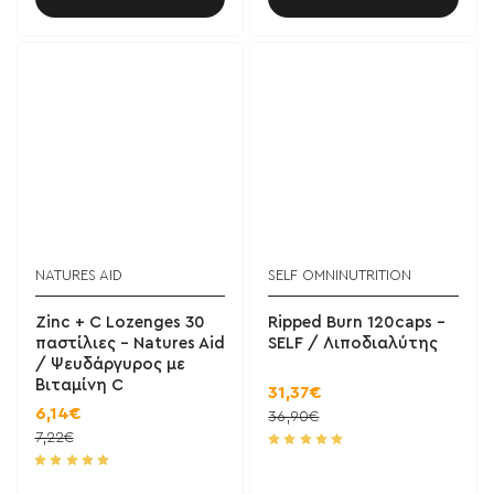
NATURES AID
SELF OMNINUTRITION
Zinc + C Lozenges 30
Ripped Burn 120caps -
παστίλιες - Natures Aid
SELF / Λιποδιαλύτης
/ Ψευδάργυρος με
Βιταμίνη C
31,37€
6,14€
36,90€
7,22€