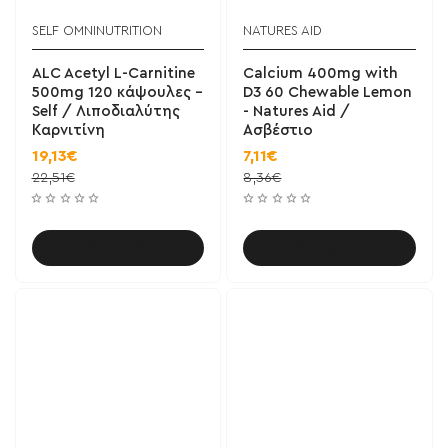
SELF OMNINUTRITION
NATURES AID
ALC Acetyl L-Carnitine
Calcium 400mg with
500mg 120 κάψουλες -
D3 60 Chewable Lemon
Self / Λιποδιαλύτης
- Natures Aid /
Καρνιτίνη
Ασβέστιο
19,13€
7,11€
22,51€
8,36€
Καλάθι
Καλάθι