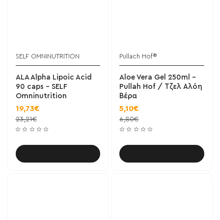
SELF OMNINUTRITION
Pullach Hof®
ALA Alpha Lipoic Acid
Aloe Vera Gel 250ml -
90 caps - SELF
Pullah Hof / Τζελ Αλόη
Omninutrition
Βέρα
19,73€
5,10€
23,21€
6,80€
Καλάθι
Καλάθι