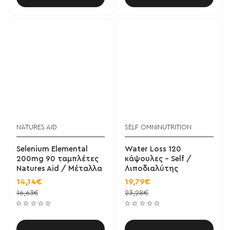
NATURES AID
SELF OMNINUTRITION
Selenium Elemental
Water Loss 120
200mg 90 ταμπλέτες
κάψουλες - Self /
Natures Aid / Μέταλλα
Λιποδιαλύτης
14,14€
19,79€
16,63€
23,28€
Καλάθι
Καλάθι