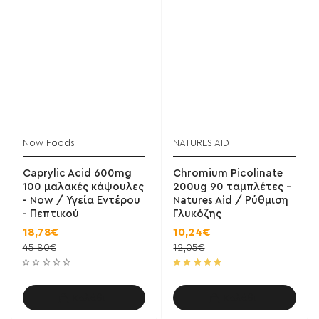
Now Foods
NATURES AID
Caprylic Acid 600mg
Chromium Picolinate
100 μαλακές κάψουλες
200ug 90 ταμπλέτες -
- Now / Υγεία Εντέρου
Natures Aid / Ρύθμιση
- Πεπτικού
Γλυκόζης
18,78€
10,24€
45,80€
12,05€
Καλάθι
Καλάθι