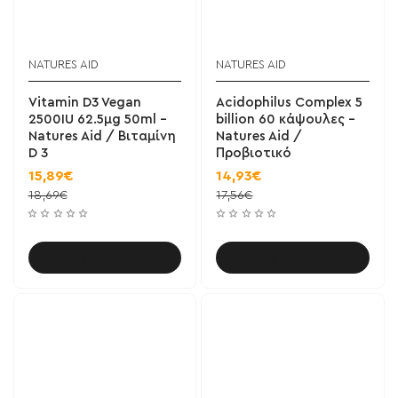
NATURES AID
NATURES AID
Vitamin D3 Vegan
Acidophilus Complex 5
2500IU 62.5μg 50ml -
billion 60 κάψουλες -
Natures Aid / Βιταμίνη
Natures Aid /
D 3
Προβιοτικό
15,89€
14,93€
18,69€
17,56€
Καλάθι
Καλάθι