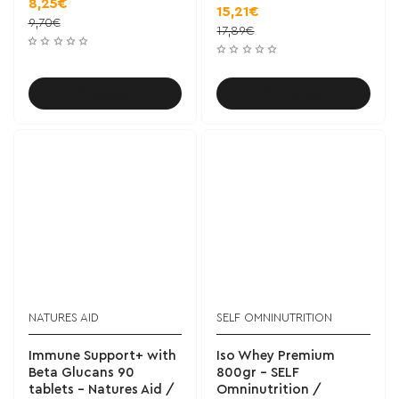
8,25€
15,21€
9,70€
17,89€
Καλάθι
Καλάθι
NATURES AID
SELF OMNINUTRITION
Immune Support+ with
Iso Whey Premium
Beta Glucans 90
800gr - SELF
tablets - Natures Aid /
Omninutrition /