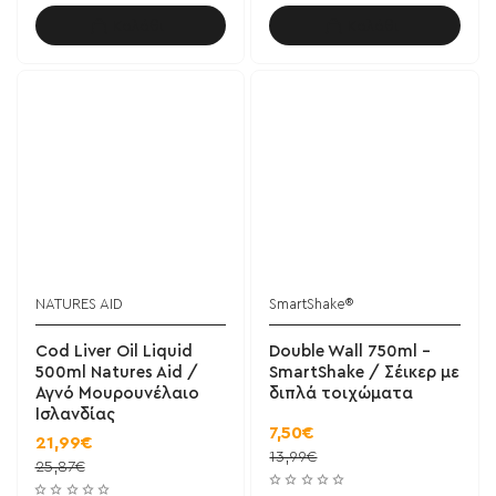
Καλάθι
Καλάθι
NATURES AID
SmartShake®
Cod Liver Oil Liquid
Double Wall 750ml -
500ml Natures Aid /
SmartShake / Σέικερ με
Αγνό Μουρουνέλαιο
διπλά τοιχώματα
Ισλανδίας
7,50€
21,99€
13,99€
25,87€