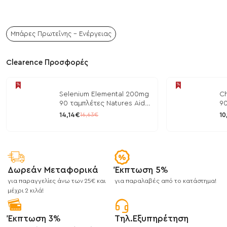
Μπάρες Πρωτεΐνης - Ενέργειας
Clearence Προσφορές
Selenium Elemental 200mg
Ch
90 ταμπλέτες Natures Aid
90
/ Μέταλλα
/ 
14,14€
10
16,63€
Δωρεάν Μεταφορικά
Έκπτωση 5%
για παραγγελίες άνω των 25€ και
για παραλαβές από το κατάστημα!
μέχρι 2 κιλά!
Έκπτωση 3%
Τηλ.Εξυπηρέτηση