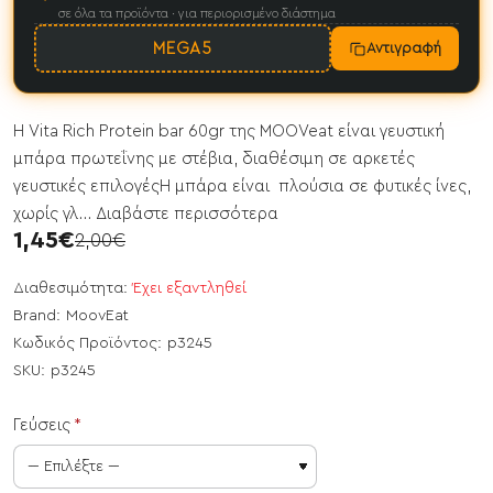
σε όλα τα προϊόντα · για περιορισμένο διάστημα
MEGA5
Αντιγραφή
Η Vita Rich Protein bar 60gr της MOOVeat είναι γευστική
μπάρα πρωτεΐνης με στέβια, διαθέσιμη σε αρκετές
γευστικές επιλογέςΗ μπάρα είναι πλούσια σε φυτικές ίνες,
χωρίς γλ...
Διαβάστε περισσότερα
1,45€
2,00€
Διαθεσιμότητα:
Έχει εξαντληθεί
Brand:
MoovEat
Κωδικός Προϊόντος:
p3245
SKU:
p3245
Γεύσεις