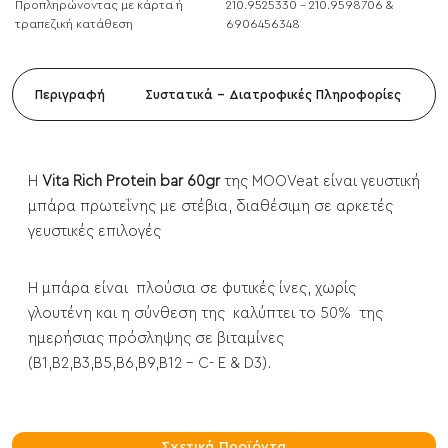
Προπληρώνοντας με κάρτα ή
210.9525330 - 210.9598706 &
τραπεζική κατάθεση
6906456348
Περιγραφή
Συστατικά - Διατροφικές Πληροφορίες
Η
Vita Rich Protein bar 60gr
της MOOVeat είναι γευστική
μπάρα πρωτεΐνης με στέβια, διαθέσιμη σε αρκετές
γευστικές επιλογές
Η μπάρα είναι πλούσια σε φυτικές ίνες, χωρίς
γλουτένη και η σύνθεση της καλύπτει το 50% της
ημερήσιας πρόσληψης σε βιταμίνες
(B1,B2,B3,B5,B6,B9,B12 - C- E & D3).
Σχετικά Προϊόντα