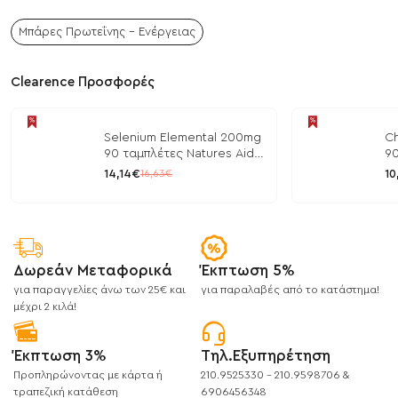
Μπάρες Πρωτεΐνης - Ενέργειας
Clearence Προσφορές
Selenium Elemental 200mg
Ch
90 ταμπλέτες Natures Aid
90
/ Μέταλλα
/ 
14,14€
10
16,63€
Δωρεάν Μεταφορικά
Έκπτωση 5%
για παραγγελίες άνω των 25€ και
για παραλαβές από το κατάστημα!
μέχρι 2 κιλά!
Έκπτωση 3%
Τηλ.Εξυπηρέτηση
Προπληρώνοντας με κάρτα ή
210.9525330 - 210.9598706 &
τραπεζική κατάθεση
6906456348