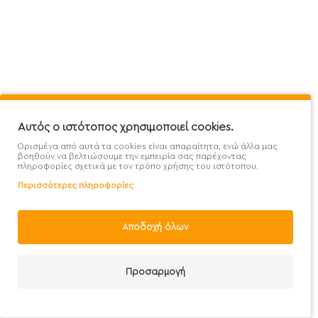
Mega Protein Store
Λογαριασμός
Όροι &
Επικοινωνήστε μαζί μας
Ιστορικό Παραγγελιών
Μετα
Εγγραφή στο newsletter
Αγαπημένα
Τρόπ
Χάρτης Ιστότοπου
Σύγκριση
Προσ
Προσφορές - Clearence
GDPR
Πολι
Αυτός ο ιστότοπος χρησιμοποιεί cookies.
Ορισμένα από αυτά τα cookies είναι απαραίτητα, ενώ άλλα μας
Χονδρική
βοηθούν να βελτιώσουμε την εμπειρία σας παρέχοντας
πληροφορίες σχετικά με τον τρόπο χρήσης του ιστότοπου.
Περισσότερες πληροφορίες
Φίλτρα
Αποδοχή όλων
Handcrafted with 💙 in Athens
Προσαρμογή
Λογαριασμός
E-mail
Καλέστε μας