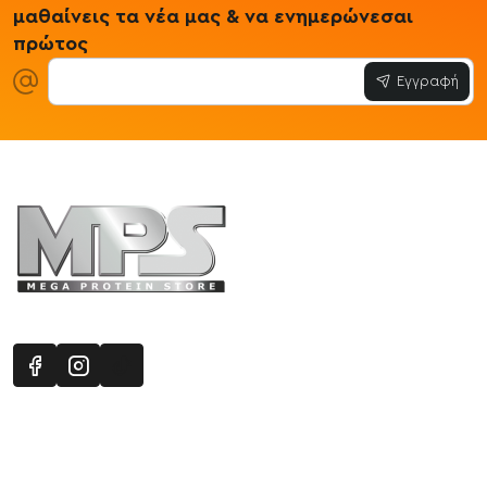
μαθαίνεις τα νέα μας & να ενημερώνεσαι
πρώτος
Εγγραφή
Πληροφορίες
Εξυπηρέτηση Πελατών
Όροι 