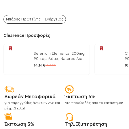
Μπάρες Πρωτεΐνης - Ενέργειας
Clearence Προσφορές
Selenium Elemental 200mg
Ch
90 ταμπλέτες Natures Aid
90
/ Μέταλλα
/ 
14,14€
10
16,63€
Δωρεάν Μεταφορικά
Έκπτωση 5%
για παραγγελίες άνω των 25€ και
για παραλαβές από το κατάστημα!
μέχρι 2 κιλά!
Έκπτωση 3%
Τηλ.Εξυπηρέτηση