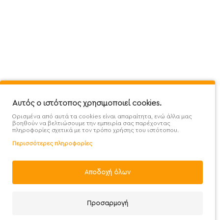
Πληροφορίες
Εξυπηρέτηση Πελατών
Όροι 
Mega Protein Store
Λογαριασμός
Όροι &
Επικοινωνήστε μαζί μας
Ιστορικό Παραγγελιών
Μετα
Εγγραφή στο newsletter
Αγαπημένα
Τρόπ
Χάρτης Ιστότοπου
Σύγκριση
Προσ
Αυτός ο ιστότοπος χρησιμοποιεί cookies.
Προσφορές - Clearence
GDPR
Πολι
Ορισμένα από αυτά τα cookies είναι απαραίτητα, ενώ άλλα μας
Χονδρική
βοηθούν να βελτιώσουμε την εμπειρία σας παρέχοντας
πληροφορίες σχετικά με τον τρόπο χρήσης του ιστότοπου.
Περισσότερες πληροφορίες
Αποδοχή όλων
Handcrafted with 💙 in Athens
Προσαρμογή