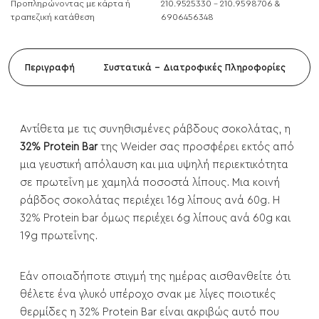
Προπληρώνοντας με κάρτα ή
210.9525330 - 210.9598706 &
τραπεζική κατάθεση
6906456348
Περιγραφή
Συστατικά - Διατροφικές Πληροφορίες
Αντίθετα με τις συνηθισμένες ράβδους σοκολάτας, η
32% Protein Bar
της Weider σας προσφέρει εκτός από
μια γευστική απόλαυση και μια υψηλή περιεκτικότητα
σε πρωτεΐνη με χαμηλά ποσοστά λίπους. Μια κοινή
ράβδος σοκολάτας περιέχει 16g λίπους ανά 60g. Η
32% Protein bar όμως περιέχει 6g λίπους ανά 60g και
19g πρωτεΐνης.
Εάν οποιαδήποτε στιγμή της ημέρας αισθανθείτε ότι
θέλετε ένα γλυκό υπέροχο σνακ με λίγες ποιοτικές
θερμίδες η 32% Protein Bar είναι ακριβώς αυτό που