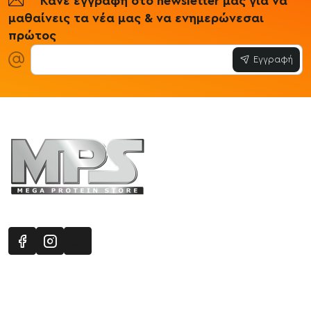
Κάνε εγγραφή στο newsletter μας για να
μαθαίνεις τα νέα μας & να ενημερώνεσαι
πρώτος
Εγγραφή
Πληροφορίες
Εξυπηρέτηση Πελατών
Όροι 