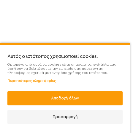
Mega Protein Store
Λογαριασμός
Όροι &
Επικοινωνήστε μαζί μας
Ιστορικό Παραγγελιών
Μετα
Εγγραφή στο newsletter
Αγαπημένα
Τρόπ
Χάρτης Ιστότοπου
Σύγκριση
Προσ
Προσφορές - Clearence
GDPR
Πολι
Αυτός ο ιστότοπος χρησιμοποιεί cookies.
Ορισμένα από αυτά τα cookies είναι απαραίτητα, ενώ άλλα μας
Χονδρική
βοηθούν να βελτιώσουμε την εμπειρία σας παρέχοντας
πληροφορίες σχετικά με τον τρόπο χρήσης του ιστότοπου.
Περισσότερες πληροφορίες
Φίλτρα
Αποδοχή όλων
Handcrafted with 💙 in Athens
Προσαρμογή
Λογαριασμός
E-mail
Καλέστε μας