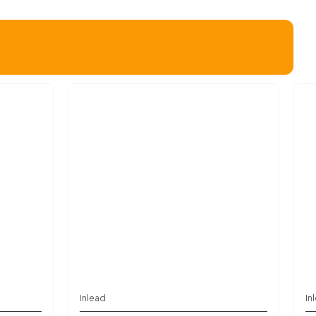
Inlead
In