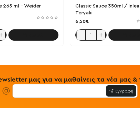
e 265 ml - Weider
Classic Sauce 350ml / Inlea
Teryaki
6,50€
Καλάθι
Καλά
Classic
Sauce
350ml
/
Inlead
-
Teryaki
wsletter μας για να μαθαίνεις τα νέα μας 
Εγγραφή
ίες
Εξυπηρέτηση Πελατών
Όροι & Προϋ