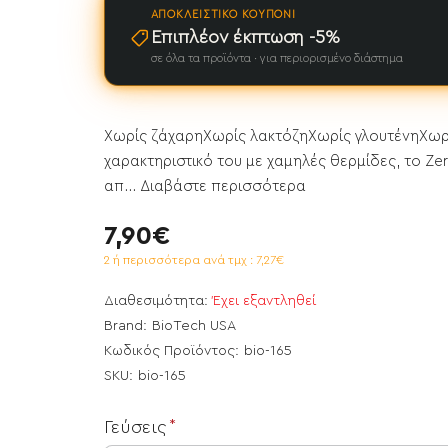
ΑΠΟΚΛΕΙΣΤΙΚΌ ΚΟΥΠΌΝΙ
Επιπλέον έκπτωση -5%
σε όλα τα προϊόντα · για περιορισμένο διάστημα
Χωρίς ζάχαρηXωρίς λακτόζηXωρίς γλουτένηXωρ
χαρακτηριστικό του με χαμηλές θερμίδες, το Ze
απ...
Διαβάστε περισσότερα
7,90€
2 ή περισσότερα ανά τμχ : 7,27€
Διαθεσιμότητα:
Έχει εξαντληθεί
Brand:
BioTech USA
Κωδικός Προϊόντος:
bio-165
SKU:
bio-165
ει εξαντληθεί
Γεύσεις