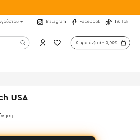
υγούστου
Instagram
Facebook
Tik Tok
0 προϊόν(τα) - 0,00€
ech USA
λόγηση