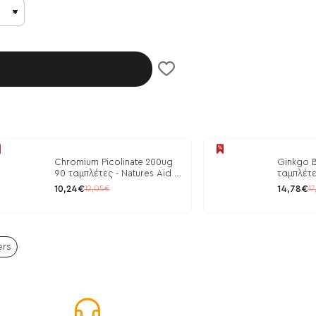
λάθι
Chromium Picolinate 200ug
Ginkgo B
90 ταμπλέτες - Natures Aid /
ταμπλέτε
Ρύθμιση Γλυκόζης
10,24€
14,78€
12,05€
17
ers