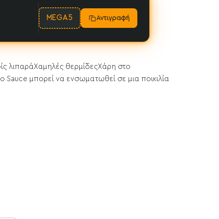
MEGA5
Αντιγραφή
ίς λιπαράXαμηλές θερμίδεςΧάρη στο
ro Sauce μπορεί να ενσωματωθεί σε μια ποικιλία