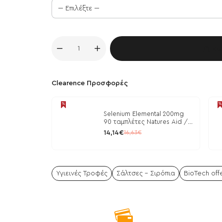
Κα
Clearence Προσφορές
Selenium Elemental 200mg
90 ταμπλέτες Natures Aid /
Μέταλλα
14,14€
16,63€
Υγιεινές Τροφές
Σάλτσες - Σιρόπια
BioTech off