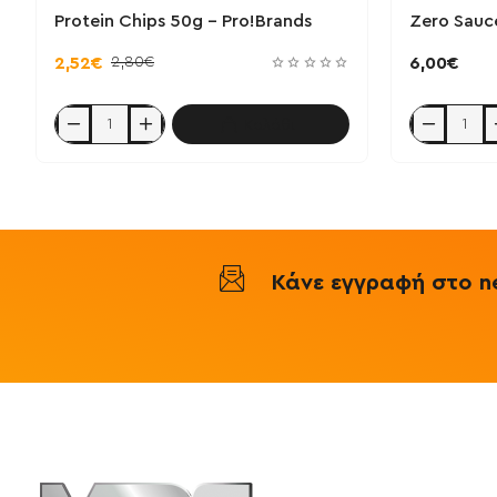
Protein Chips 50g - Pro!Brands
Zero Sauc
2,80€
2,52€
6,00€
Καλάθι
Protein
Zero
Chips
Sauce
50g
265
-
ml
Pro!Brands
-
Weider
Κάνε εγγραφή στο ne
Πληροφορ