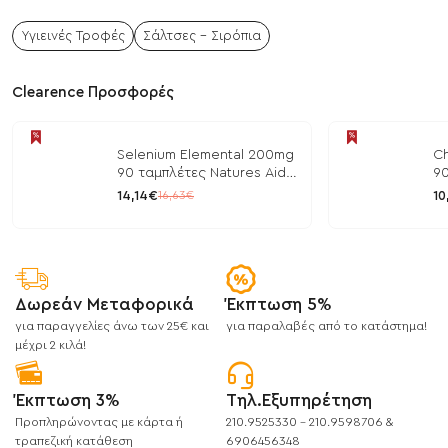
Υγιεινές Τροφές
Σάλτσες - Σιρόπια
Clearence Προσφορές
Selenium Elemental 200mg
Ch
90 ταμπλέτες Natures Aid
90
/ Μέταλλα
/ 
14,14€
10
16,63€
Δωρεάν Μεταφορικά
Έκπτωση 5%
για παραγγελίες άνω των 25€ και
για παραλαβές από το κατάστημα!
μέχρι 2 κιλά!
Έκπτωση 3%
Τηλ.Εξυπηρέτηση
Προπληρώνοντας με κάρτα ή
210.9525330 - 210.9598706 &
τραπεζική κατάθεση
6906456348