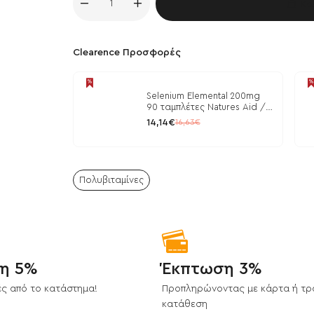
Κα
Clearence Προσφορές
Selenium Elemental 200mg
90 ταμπλέτες Natures Aid /
Μέταλλα
14,14€
16,63€
Πολυβιταμίνες
η 5%
Έκπτωση 3%
ς από το κατάστημα!
Προπληρώνοντας με κάρτα ή τρ
κατάθεση