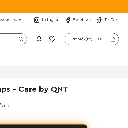
υγούστου
Instagram
Facebook
Tik Tok
0 προϊόν(τα) - 0,00€
aps - Care by QNT
λόγηση