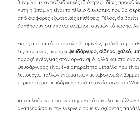
βιταμίνη με αντιοξειδωτικές ιδιότητες, ιδίως προω
Αυτή η βιταμίνη είναι το τέλειο διεγερτικό που θα φέ
από διάφορες εξωτερικές επιθέσεις. Τέλος, θα βρείτ
βοηθήσουν στην καταπολέμηση στιγμών κόπωσης. Αυτές
Εκτός από αυτό το σύνολο βιταμινών, η σύνθεση του Me
Συγκεκριμένα, περιέχει
ψευδάργυρο, σίδηρο, χαλκό, μαγ
παροχή ενέργειας στον οργανισμό, αλλά και στο ανο
ψευδάργυρος είναι ένα απαραίτητο μέταλλο που είναι 
λειτουργία πολλών ενζυματικών μεταβολισμών. Συμμετ
περισσότερο ψευδάργυρο από το αντίστοιχο του Wom
Αποτελούμενο από ένα σημαντικό σύνολο μετάλλων και
αναπληρώσουν την ενέργειά τους ενισχύοντας παράλλ