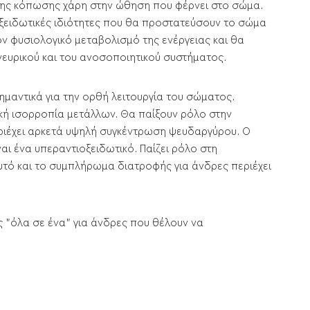
 της κόπωσης χάρη στην ώθηση που φέρνει στο σώμα.
ιοξειδωτικές ιδιότητες που θα προστατεύσουν το σώμα
 φυσιολογικό μεταβολισμό της ενέργειας και θα
νευρικού και του ανοσοποιητικού συστήματος.
σημαντικά για την ορθή λειτουργία του σώματος.
ική ισορροπία μετάλλων. Θα παίξουν ρόλο στην
ριέχει αρκετά υψηλή συγκέντρωση ψευδαργύρου. Ο
αι ένα υπεραντιοξειδωτικό. Παίζει ρόλο στη
υτό και το συμπλήρωμα διατροφής για άνδρες περιέχει
 "όλα σε ένα" για άνδρες που θέλουν να