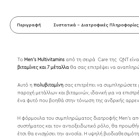
Περιγραφή
Συστατικά - Διατροφικές Πληροφορίες
Το
Men's Multivitamins
από τη σειρά Care της QNT είναι
βιταμίνες και 7 μέταλλα
θα σας επιτρέψει να αναπληρώσ
Αυτό η
πολυβιταμίνη
σας επιτρέπει να συμπληρώσετε μ
παροχή μετάλλων και βιταμινών, ιδανική για να επιστ
ένα φυτό που βοηθά στην τόνωση της ανδρικής αρρεν
Η φόρμουλα του συμπληρώματος διατροφής Men's αποτε
συστήματος και τον αντιοξειδωτικό ρόλο, θα προωθή
έτσι θα ενισχύσει την ανοσία. Η υψηλή βιοδιαθεσιμότ