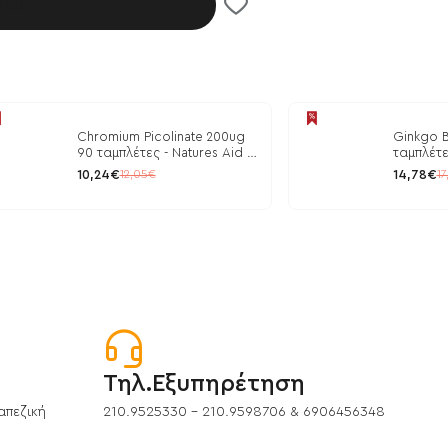
λάθι
Chromium Picolinate 200ug
Ginkgo B
90 ταμπλέτες - Natures Aid /
ταμπλέτε
Ρύθμιση Γλυκόζης
10,24€
14,78€
12,05€
17
Τηλ.Εξυπηρέτηση
απεζική
210.9525330 - 210.9598706 & 6906456348