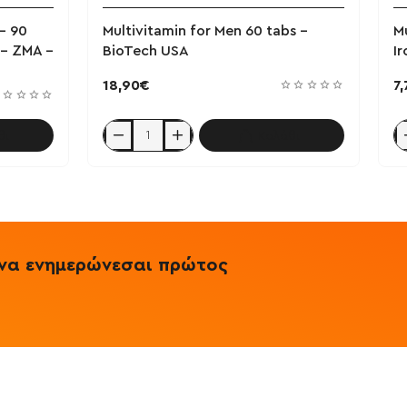
- 90
Multivitamin for Men 60 tabs -
M
 - ΖΜΑ -
BioTech USA
Ir
18,90€
7
θι
Καλάθι
Multivitamin
Mu
for
fo
Men
M
60
9
tabs
ta
-
-
BioTech
Ir
USA
Nu
& να ενημερώνεσαι πρώτος