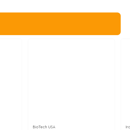
BioTech USA
Ir