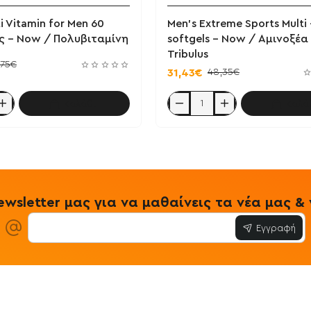
 Vitamin for Men 60
Men's Extreme Sports Multi 
ς - Now / Πολυβιταμίνη
softgels - Now / Αμινοξέα
Tribulus
,75€
48,35€
31,43€
Καλάθι
Καλά
Men's
Extreme
Sports
Multi
-
90
softgels
-
Now
wsletter μας για να μαθαίνεις τα νέα μας 
/
η
Αμινοξέα
Εγγραφή
-
ΖΜΑ
-
Tribulus