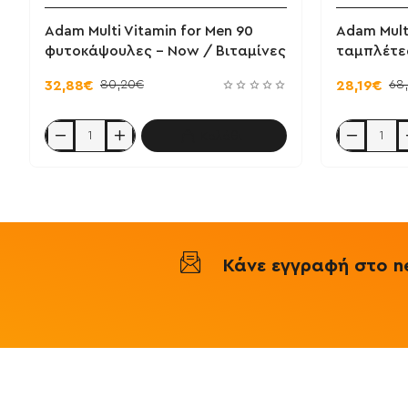
Adam Multi Vitamin for Men 90
Adam Multi
φυτοκάψουλες - Now / Βιταμίνες
ταμπλέτε
80,20€
68
32,88€
28,19€
Καλάθι
Adam
Adam
Multi
Multi
Vitamin
Vitamin
for
for
Men
Men
90
60
φυτοκάψουλες
ταμπλέτες
-
-
Now
Now
Κάνε εγγραφή στο ne
/
/
Βιταμίνες
Πολυβιταμίν