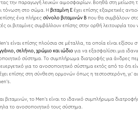
θώντας την παραγωγή λευκών αιμοσφαιρίων. Βοηθά στη μείωση
ρει τόνωση στο σώμα. Η
βιταμίνη Ε
έχει επίσης εξαιρετικές αντ
ε επίσης ένα πλήρες
σύνολο βιταμινών Β
που θα συμβάλουν στον
 οι βιταμίνες συμβάλλουν επίσης στην ορθή λειτουργία του 
n's είναι επίσης πλούσια σε μέταλλα, τα οποία είναι εξίσου 
γάνιο, σελήνιο, χρώμιο και ιώδιο
για να εξασφαλίσει μια ιδαν
σοποιητικό σύστημα. Το συμπλήρωμα διατροφής για άνδρες πε
ευεργετικό για το ανοσοποιητικό σύστημα εκτός από το ότι είν
έχει επίσης στη σύνθεση ορμονών όπως η τεστοστερόνη, γι' α
en's.
 βιταμινών, το Men's είναι το ιδανικό συμπλήρωμα διατροφής
ηλα το ανοσοποιητικό τους σύστημα.