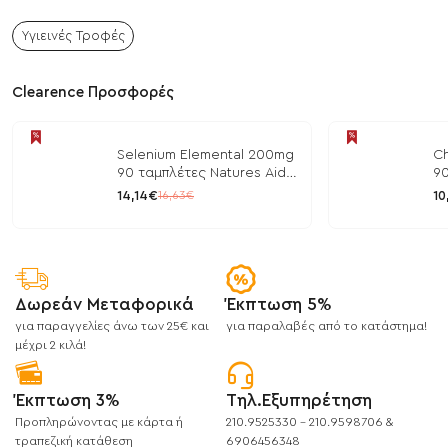
Υγιεινές Τροφές
Clearence Προσφορές
Selenium Elemental 200mg
Ch
90 ταμπλέτες Natures Aid
90
/ Μέταλλα
/ 
14,14€
10
16,63€
Δωρεάν Μεταφορικά
Έκπτωση 5%
για παραγγελίες άνω των 25€ και
για παραλαβές από το κατάστημα!
μέχρι 2 κιλά!
Έκπτωση 3%
Τηλ.Εξυπηρέτηση
Προπληρώνοντας με κάρτα ή
210.9525330 - 210.9598706 &
τραπεζική κατάθεση
6906456348