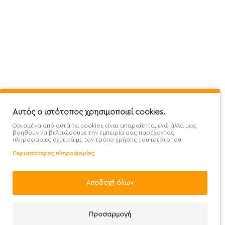
Πληροφορίες
Εξυπηρέτηση Πελατών
Όροι 
Mega Protein Store
Λογαριασμός
Όροι &
Επικοινωνήστε μαζί μας
Ιστορικό Παραγγελιών
Μετα
Εγγραφή στο newsletter
Αγαπημένα
Τρόπ
Χάρτης Ιστότοπου
Σύγκριση
Προσ
Αυτός ο ιστότοπος χρησιμοποιεί cookies.
Προσφορές - Clearence
GDPR
Πολι
Ορισμένα από αυτά τα cookies είναι απαραίτητα, ενώ άλλα μας
Χονδρική
βοηθούν να βελτιώσουμε την εμπειρία σας παρέχοντας
πληροφορίες σχετικά με τον τρόπο χρήσης του ιστότοπου.
Περισσότερες πληροφορίες
Αποδοχή όλων
Handcrafted with 💙 in Athens
Προσαρμογή