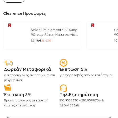
Clearence Προσφορές
Selenium Elemental 200mg
Ch
90 ταμπλέτες Natures Aid
90
/ Μέταλλα
/ 
14,14€
10
16,63€
Δωρεάν Μεταφορικά
Έκπτωση 5%
για παραγγελίες άνω των 25€ και
για παραλαβές από το κατάστημα!
μέχρι 2 κιλά!
Έκπτωση 3%
Τηλ.Εξυπηρέτηση
Προπληρώνοντας με κάρτα ή
210.9525330 - 210.9598706 &
τραπεζική κατάθεση
6906456348