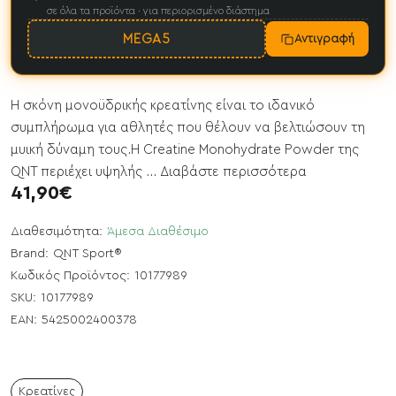
σε όλα τα προϊόντα · για περιορισμένο διάστημα
MEGA5
Αντιγραφή
Η σκόνη μονοϋδρικής κρεατίνης είναι το ιδανικό
συμπλήρωμα για αθλητές που θέλουν να βελτιώσουν τη
μυική δύναμη τους.Η Creatine Monohydrate Powder της
QNT περιέχει υψηλής ...
Διαβάστε περισσότερα
41,90€
Διαθεσιμότητα:
Άμεσα Διαθέσιμο
Brand:
QNT Sport®
Κωδικός Προϊόντος:
10177989
SKU:
10177989
EAN:
5425002400378
Κρεατίνες