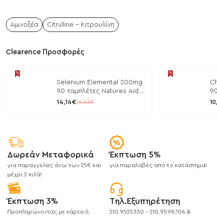
Αμινοξέα
Citrulline - Κιτρουλίνη
Clearence Προσφορές
Selenium Elemental 200mg
Ch
90 ταμπλέτες Natures Aid
90
/ Μέταλλα
/ 
14,14€
10
16,63€
Δωρεάν Μεταφορικά
Έκπτωση 5%
για παραγγελίες άνω των 25€ και
για παραλαβές από το κατάστημα!
μέχρι 2 κιλά!
Έκπτωση 3%
Τηλ.Εξυπηρέτηση
Προπληρώνοντας με κάρτα ή
210.9525330 - 210.9598706 &