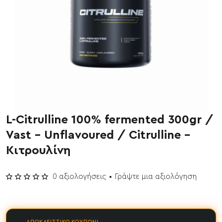
L-Citrulline 100% fermented 300gr /
ΝΕΟ
Vast - Unflavoured / Citrulline -
Έχει εξαντληθεί
Κιτρουλίνη
0 αξιολογήσεις
•
Γράψτε μια αξιολόγηση