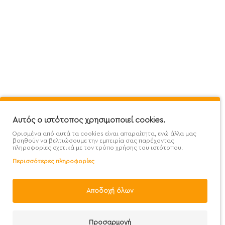
Πληροφορίες
Εξυπηρέτηση Πελατών
Όροι 
Mega Protein Store
Λογαριασμός
Όροι &
Επικοινωνήστε μαζί μας
Ιστορικό Παραγγελιών
Μετα
Εγγραφή στο newsletter
Αγαπημένα
Τρόπ
Χάρτης Ιστότοπου
Σύγκριση
Προσ
Αυτός ο ιστότοπος χρησιμοποιεί cookies.
Προσφορές - Clearence
GDPR
Πολι
Ορισμένα από αυτά τα cookies είναι απαραίτητα, ενώ άλλα μας
Χονδρική
βοηθούν να βελτιώσουμε την εμπειρία σας παρέχοντας
πληροφορίες σχετικά με τον τρόπο χρήσης του ιστότοπου.
Περισσότερες πληροφορίες
Αποδοχή όλων
Handcrafted with 💙 in Athens
Προσαρμογή