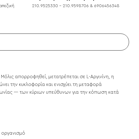
απεζική
210.9525330 - 210.9598706 & 6906456348
 Μόλις απορροφηθεί, μετατρέπεται σε L-Αργινίνη, η
ώνει την κυκλοφορία και ενισχύει τη μεταφορά
μωνίας — των κύριων υπεύθυνων για την κόπωση κατά
ν οργανισμό