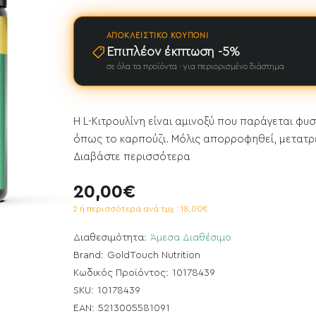
ΑΠΟΚΛΕΙΣΤΙΚΌ ΚΟΥΠΌΝΙ
Επιπλέον έκπτωση -5%
σε όλα τα προϊόντα · για περιορισμένο διάστημα
Η L-Κιτρουλίνη είναι αμινοξύ που παράγεται φυ
όπως το καρπούζι. Μόλις απορροφηθεί, μετατρέπ
Διαβάστε περισσότερα
20,00€
2 ή περισσότερα ανά τμχ : 18,00€
Διαθεσιμότητα:
Άμεσα Διαθέσιμο
Brand:
GoldTouch Nutrition
Κωδικός Προϊόντος:
10178439
ΝΕΟ
SKU:
10178439
EAN:
5213005581091