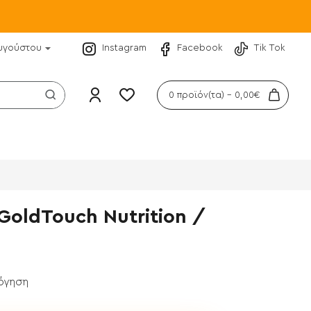
υγούστου
Instagram
Facebook
Tik Tok
0 προϊόν(τα) - 0,00€
 GoldTouch Nutrition /
λόγηση