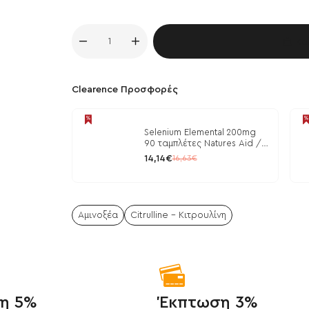
Κα
Clearence Προσφορές
Selenium Elemental 200mg
90 ταμπλέτες Natures Aid /
Μέταλλα
14,14€
16,63€
Αμινοξέα
Citrulline - Κιτρουλίνη
η 5%
Έκπτωση 3%