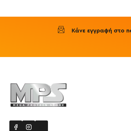
200γρ
-
Self
Omninutrition
/
Μηλική
Κιτρουλίνη
Κάνε εγγραφή στο ne
Πληροφορ
Mega Protein
Επικοινωνή
Εγγραφή στ