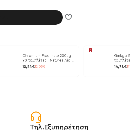
λάθι
Chromium Picolinate 200ug
Ginkgo B
90 ταμπλέτες - Natures Aid /
ταμπλέτε
Ρύθμιση Γλυκόζης
10,24€
14,78€
12,05€
17
Τηλ.Εξυπηρέτηση