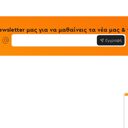
wsletter μας για να μαθαίνεις τα νέα μας 
Εγγραφή
ίες
Εξυπηρέτηση Πελατών
Όροι & Προϋ
 Store
Λογαριασμός
Όροι & Προϋπο
στε μαζί μας
Ιστορικό Παραγγελιών
Μεταφορικά
ο newsletter
Αγαπημένα
Τρόποι Πληρω