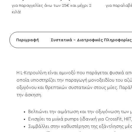
για παραγγελίες άνω των 25€ και μέχρι 2
για παραλαβέ
κιλά!
Περιγραφή
Συστατικά - Διατροφικές Πληροφορίες
Η L-Κιτρουλίνη είναι αμινοξύ που παράγεται φυσικά α
οποία υποστηρίζει την παραγωγή μονοξειδίου του αζώτ
οξυγόνου και θρεπτικών συστατικών στους μύες. Παρά
την άσκηση.
Βελτιώνει την αιμάτωση και την οξυγόνωση των
Ενισχύει τα μυϊκά pumps (ιδανική για CrossFit, H
Συμβάλλει στην καθυστέρηση της εξάντλησης μέ