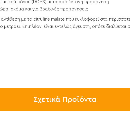
ου μυϊκού πόνου (DOMS) μετά από έντονη προπόνηση
ώρα, ακόμα και για βραδινές προπονήσεις
 αντίθεση με το citrulline malate που κυκλοφορεί στα περισσ
ο μετράει. Επιπλέον, είναι εντελώς άγευστη, οπότε διαλύεται
Σχετικά Προϊόντα