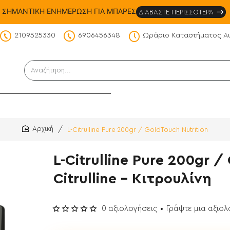
ΣΗΜΑΝΤΙΚΗ ΕΝΗΜΕΡΩΣΗ ΓΙΑ ΜΠΑΡΕΣ
ΔΙΑΒΑΣΤΕ ΠΕΡΙΣΣΟΤΕΡΑ
2109525330
6906456348
Ωράριο Καταστήματος Α
DS
Αναζήτηση...
L-Citrulline Pure 200gr / GoldTouch Nutrition
home
L-Citrulline Pure 200gr /
Citrulline - Κιτρουλίνη
0 αξιολογήσεις
•
Γράψτε μια αξιο