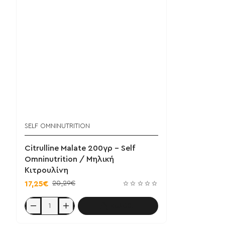
SELF OMNINUTRITION
Citrulline Malate 200γρ - Self
Omninutrition / Μηλική
Κιτρουλίνη
20,29€
17,25€
Καλάθι
Citrulline
Malate