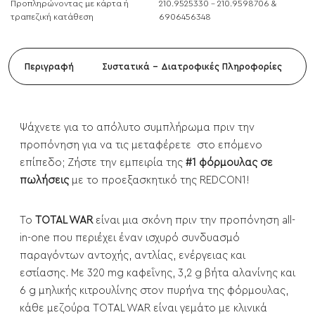
Προπληρώνοντας με κάρτα ή
210.9525330 - 210.9598706 &
τραπεζική κατάθεση
6906456348
Περιγραφή
Συστατικά - Διατροφικές Πληροφορίες
Ψάχνετε για το απόλυτο συμπλήρωμα πριν την
προπόνηση για να τις μεταφέρετε στο επόμενο
επίπεδο; Ζήστε την εμπειρία της
#1 φόρμουλας σε
πωλήσεις
με το προεξασκητικό της REDCON1!
Το
TOTAL WAR
είναι μια σκόνη πριν την προπόνηση all-
in-one που περιέχει έναν ισχυρό συνδυασμό
παραγόντων αντοχής, αντλίας, ενέργειας και
εστίασης. Με 320 mg καφεΐνης, 3,2 g βήτα αλανίνης και
6 g μηλικής κιτρουλίνης στον πυρήνα της φόρμουλας,
κάθε μεζούρα TOTAL WAR είναι γεμάτο με κλινικά