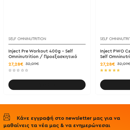
SELF OMNINUTRITION
SELF OMNINUTRI
Inject Pre Workout 400g - Self
Inject PWO Ca
Omninutrition / Προεξασκητικό
Self Omninutr
32,09€
32,09
27,28€
27,28€
Καλάθι
Κάνε εγγραφή στο newsletter μας για να
μαθαίνεις τα νέα μας & να ενημερώνεσαι