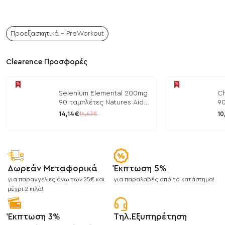
Προεξασκητικά - PreWorkout
Clearence Προσφορές
Selenium Elemental 200mg
Ch
90 ταμπλέτες Natures Aid
90
/ Μέταλλα
/ 
14,14€
10
16,63€
Δωρεάν Μεταφορικά
Έκπτωση 5%
για παραγγελίες άνω των 25€ και
για παραλαβές από το κατάστημα!
μέχρι 2 κιλά!
Έκπτωση 3%
Τηλ.Εξυπηρέτηση