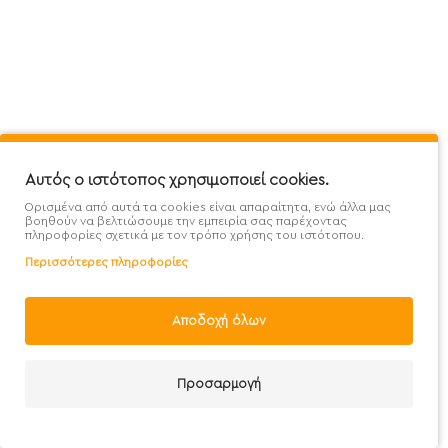
Mega Protein Store
Λογαριασμός
Όροι &
Επικοινωνήστε μαζί μας
Ιστορικό Παραγγελιών
Μετα
Εγγραφή στο newsletter
Αγαπημένα
Τρόπ
Χάρτης Ιστότοπου
Σύγκριση
Προσ
Προσφορές - Clearence
GDPR
Πολι
Αυτός ο ιστότοπος χρησιμοποιεί cookies.
Ορισμένα από αυτά τα cookies είναι απαραίτητα, ενώ άλλα μας
Χονδρική
βοηθούν να βελτιώσουμε την εμπειρία σας παρέχοντας
πληροφορίες σχετικά με τον τρόπο χρήσης του ιστότοπου.
Περισσότερες πληροφορίες
Φίλτρα
Αποδοχή όλων
Handcrafted with 💙 in Athens
Προσαρμογή
Λογαριασμός
E-mail
Καλέστε μας