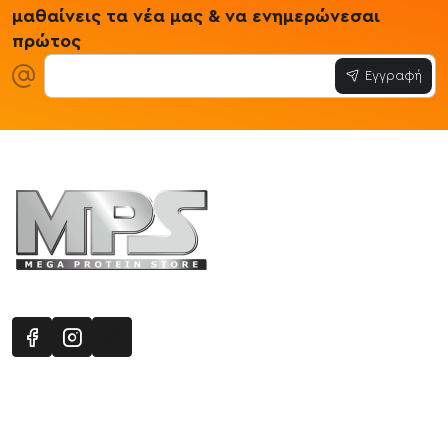
μαθαίνεις τα νέα μας & να ενημερώνεσαι
πρώτος
Εγγραφή
Πληροφορίες
Εξυπηρέτηση Πελατών
Όροι 