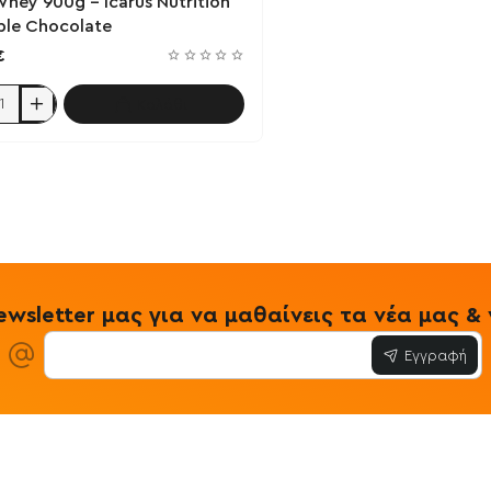
hey 900g - Icarus Nutrition
ble Chocolate
€
Καλάθι
n
ate
wsletter μας για να μαθαίνεις τα νέα μας 
Εγγραφή