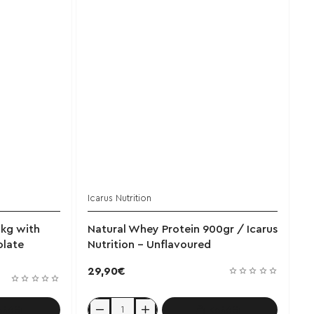
Icarus Nutrition
ΝΕΟ
3kg with
Natural Whey Protein 900gr / Icarus
olate
Nutrition - Unflavoured
29,90€
αλάθι
Καλάθι