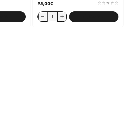
95,00€
αλάθι
Καλάθι
Zeus
Whey
4kg
100%
whey
protein
-
Icarus
Nutrition
/
Chocolate
Brownie