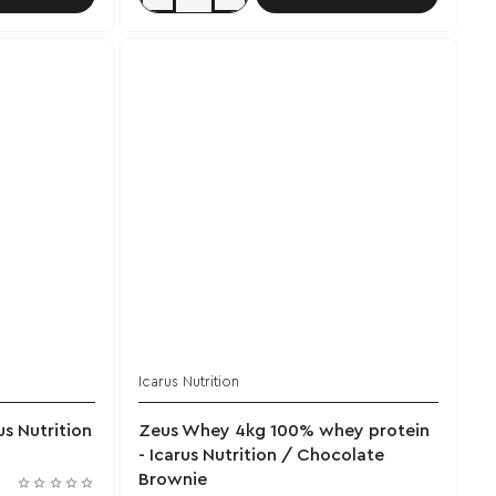
Natural
Whey
Protein
900gr
/
Icarus
Nutrition
-
Unflavoured
Icarus Nutrition
ΝΕΟ
s Nutrition
Zeus Whey 4kg 100% whey protein
- Icarus Nutrition / Chocolate
Brownie