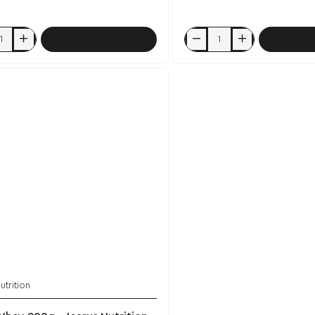
Καλάθι
Κ
Zeus
Whey
2000g
-
n
Icarus
Nutrition
utrition