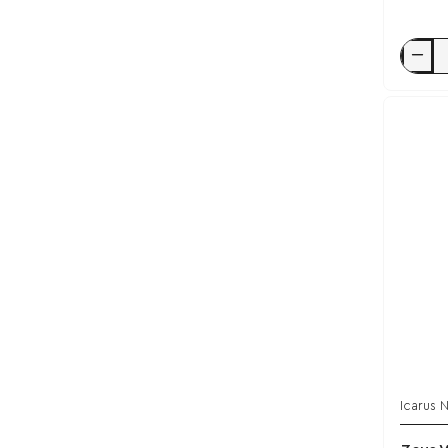
Taurine
1000mg
/
Icarus
Nutritio
Icarus N