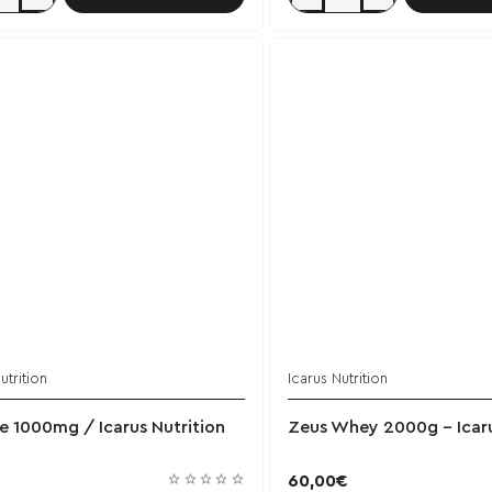
Minotaurus
Mass
Gainer
3kg
with
n
creatine
/
ate
Icarus
-
Chocolate
(Σοκολάτα)
utrition
Icarus Nutrition
e 1000mg / Icarus Nutrition
Zeus Whey 2000g - Icaru
60,00€