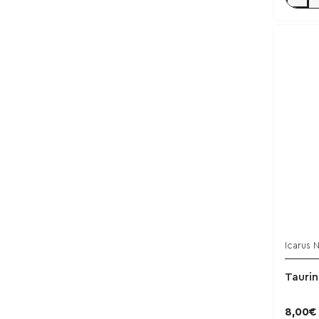
ISO
Zeus
2000g
-
Icarus
Nutritio
/
Chocol
Icarus N
Taurin
8,00€