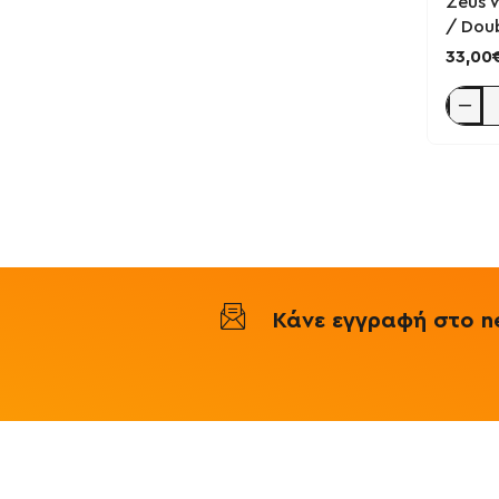
Zeus W
/ Dou
33,00
Zeus
Whey
900g
-
Icarus
Nutritio
/
Double
Chocol
Κάνε εγγραφή στο ne