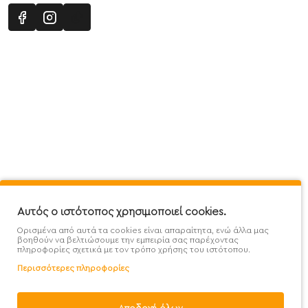
Πληροφορίες
Εξυπηρέτηση Πελατών
Όροι 
Mega Protein Store
Λογαριασμός
Όροι &
Επικοινωνήστε μαζί μας
Ιστορικό Παραγγελιών
Μετα
Εγγραφή στο newsletter
Αγαπημένα
Τρόπ
Χάρτης Ιστότοπου
Σύγκριση
Προσ
Αυτός ο ιστότοπος χρησιμοποιεί cookies.
Προσφορές - Clearence
GDPR
Πολι
Ορισμένα από αυτά τα cookies είναι απαραίτητα, ενώ άλλα μας
Χονδρική
βοηθούν να βελτιώσουμε την εμπειρία σας παρέχοντας
πληροφορίες σχετικά με τον τρόπο χρήσης του ιστότοπου.
Περισσότερες πληροφορίες