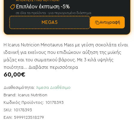
ΑΠΟΚΛΕΙΣΤΙΚΌ ΚΟΥΠΌΝΙ
Επιπλέον έκπτωση -5%
σε όλα τα προϊόντα · για περιορισμένο διάστημα
MEGA5
Αντιγραφή
Η Icarus Nutricion Minotaurus Mass με γεύση σοκολάτα είναι
ιδανική για εκείνους που επιδιώκουν αύξηση της μυϊκής
μάζας και του σωματικού βάρους. Με 3 κιλά υψηλής
ποιότητα...
Διαβάστε περισσότερα
60,00€
Διαθεσιμότητα:
Άμεσα Διαθέσιμο
Brand:
Icarus Nutrition
Κωδικός Προϊόντος:
10178393
SKU:
10178393
EAN:
5999123518279