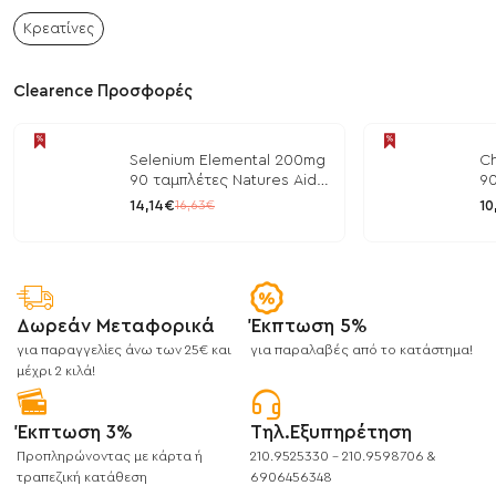
Κρεατίνες
Clearence Προσφορές
Selenium Elemental 200mg
Ch
90 ταμπλέτες Natures Aid
90
/ Μέταλλα
/ 
14,14€
10
16,63€
Δωρεάν Μεταφορικά
Έκπτωση 5%
για παραγγελίες άνω των 25€ και
για παραλαβές από το κατάστημα!
μέχρι 2 κιλά!
Έκπτωση 3%
Τηλ.Εξυπηρέτηση
Προπληρώνοντας με κάρτα ή
210.9525330 - 210.9598706 &
τραπεζική κατάθεση
6906456348