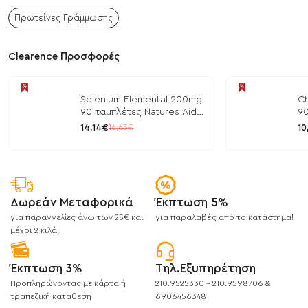
Πρωτεΐνες Γράμμωσης
Clearence Προσφορές
Selenium Elemental 200mg
Ch
90 ταμπλέτες Natures Aid
90
/ Μέταλλα
/ 
14,14€
10
16,63€
Δωρεάν Μεταφορικά
Έκπτωση 5%
για παραγγελίες άνω των 25€ και
για παραλαβές από το κατάστημα!
μέχρι 2 κιλά!
Έκπτωση 3%
Τηλ.Εξυπηρέτηση
Προπληρώνοντας με κάρτα ή
210.9525330 - 210.9598706 &
τραπεζική κατάθεση
6906456348