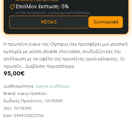
ΑΠΟΚΛΕΙΣΤΙΚΌ ΚΟΥΠΌΝΙ
Επιπλέον έκπτωση -5%
σε όλα τα προϊόντα · για περιορισμένο διάστημα
MEGA5
Αντιγραφή
Η πρωτεΐνη Icarus της Olympus Usa προσφέρει μια γευστική
εμπειρία με γεύση double chocolate, συνδυάζοντας την
απόλαυση με τα οφέλη της πρωτεΐνης ορού γάλακτος. Οι
πρωτεΐν...
Διαβάστε περισσότερα
95,00€
Διαθεσιμότητα:
Άμεσα Διαθέσιμο
Brand:
Icarus Nutrition
Κωδικός Προϊόντος:
10178395
SKU:
10178395
EAN:
5999123522726