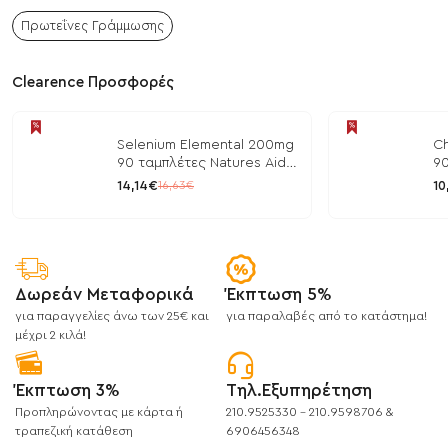
Πρωτεΐνες Γράμμωσης
Clearence Προσφορές
Selenium Elemental 200mg
Ch
90 ταμπλέτες Natures Aid
90
/ Μέταλλα
/ 
14,14€
10
16,63€
Δωρεάν Μεταφορικά
Έκπτωση 5%
για παραγγελίες άνω των 25€ και
για παραλαβές από το κατάστημα!
μέχρι 2 κιλά!
Έκπτωση 3%
Τηλ.Εξυπηρέτηση
Προπληρώνοντας με κάρτα ή
210.9525330 - 210.9598706 &
τραπεζική κατάθεση
6906456348