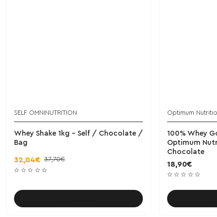
SELF OMNINUTRITION
Optimum Nutriti
Whey Shake 1kg - Self / Chocolate /
100% Whey Go
Bag
Optimum Nutri
Chocolate
37,70€
32,04€
18,90€
Καλάθι