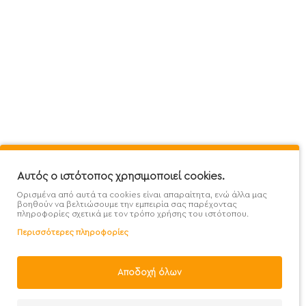
Πληροφορίες
Εξυπηρέτηση Πελατών
Όροι 
Mega Protein Store
Λογαριασμός
Όροι &
Επικοινωνήστε μαζί μας
Ιστορικό Παραγγελιών
Μετα
Εγγραφή στο newsletter
Αγαπημένα
Τρόπ
Χάρτης Ιστότοπου
Σύγκριση
Προσ
Αυτός ο ιστότοπος χρησιμοποιεί cookies.
Προσφορές - Clearence
GDPR
Πολι
Ορισμένα από αυτά τα cookies είναι απαραίτητα, ενώ άλλα μας
Χονδρική
βοηθούν να βελτιώσουμε την εμπειρία σας παρέχοντας
πληροφορίες σχετικά με τον τρόπο χρήσης του ιστότοπου.
Περισσότερες πληροφορίες
Αποδοχή όλων
Handcrafted with 💙 in Athens