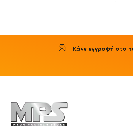
160.000
Liquid
1200ml
-
Vision
Κάνε εγγραφή στο ne
Πληροφορ
Mega Protein
Επικοινωνή