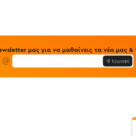
wsletter μας για να μαθαίνεις τα νέα μας 
Εγγραφή
ίες
Εξυπηρέτηση Πελατών
Όροι & Προϋ
 Store
Λογαριασμός
Όροι & Προϋπο
στε μαζί μας
Ιστορικό Παραγγελιών
Μεταφορικά