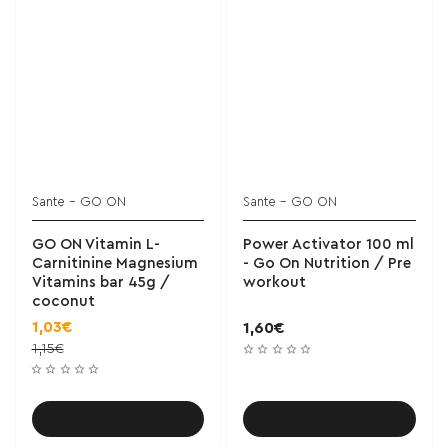
Sante - GO ON
Sante - GO ON
GO ON Vitamin L-
Power Activator 100 ml
Carnitinine Magnesium
- Go On Nutrition / Pre
Vitamins bar 45g /
workout
coconut
1,03€
1,60€
1,15€
Καλάθι
Καλάθι