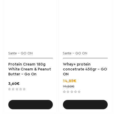
Sante - GO ON
Sante - GO ON
Protein Cream 180g
Whey+ protein
White Cream & Peanut
concetrate 450gr - GO
Butter - Go On
ON
14,85€
3,60€
19,80€
Καλάθι
Καλάθι