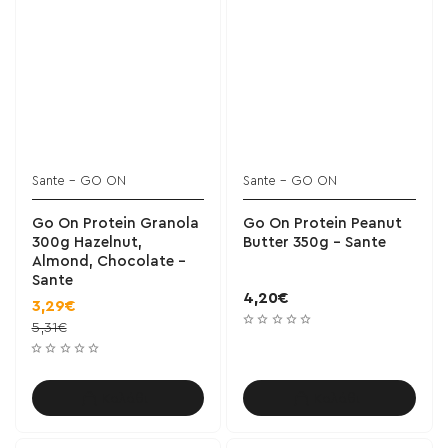
Sante - GO ON
Sante - GO ON
BESTSELLER!
Go On Protein Granola
Go On Protein Peanut
300g Hazelnut,
Butter 350g - Sante
Almond, Chocolate -
Sante
4,20€
3,29€
5,31€
Καλάθι
Καλάθι