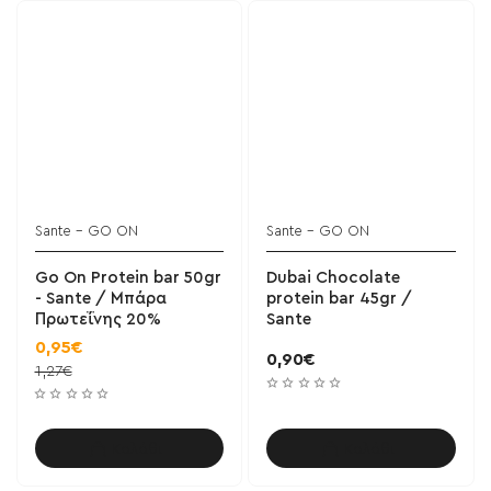
Sante - GO ON
Sante - GO ON
BESTSELLER!
ΝΕΟ
Go On Protein bar 50gr
Dubai Chocolate
- Sante / Μπάρα
protein bar 45gr /
Πρωτεΐνης 20%
Sante
0,95€
0,90€
1,27€
Καλάθι
Καλάθι