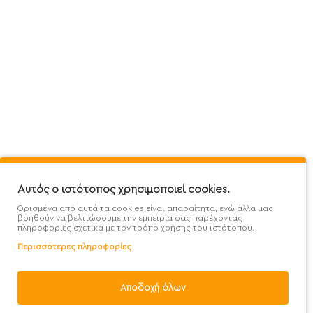
Πληροφορίες
Εξυπηρέτηση Πελατών
Όροι 
Mega Protein Store
Λογαριασμός
Όροι &
Επικοινωνήστε μαζί μας
Ιστορικό Παραγγελιών
Μετα
Εγγραφή στο newsletter
Αγαπημένα
Τρόπ
Χάρτης Ιστότοπου
Σύγκριση
Προσ
Προσφορές - Clearence
GDPR
Πολι
Αυτός ο ιστότοπος χρησιμοποιεί cookies.
Ορισμένα από αυτά τα cookies είναι απαραίτητα, ενώ άλλα μας
Χονδρική
βοηθούν να βελτιώσουμε την εμπειρία σας παρέχοντας
πληροφορίες σχετικά με τον τρόπο χρήσης του ιστότοπου.
Περισσότερες πληροφορίες
Φίλτρα
Αποδοχή όλων
Handcrafted with 💙 in Athens