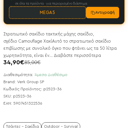
σε όλα τα προϊόντα · για περιορισμένο διάστημα
MEGA5
Αντιγραφή
Στρατιωτικό σακίδιο τακτικής μάχης σακίδιο,
σχέδιο Camouflage ΧακίΑυτό το στρατιωτικό σακίδιο
επιβίωσης με συνολικό όγκο που φτάνει ως τα 50 λίτρα
χωρητικότητα, είναι έν...
Διαβάστε περισσότερα
34,90€
85,00€
Διαθεσιμότητα:
Άμεσα Διαθέσιμο
Brand:
Verk Group SP
Κωδικός Προϊόντος:
p2523-36
SKU:
p2523-36
EAN:
5907451322536
Τσάντες - Σακίδια
Outdoor - Survival