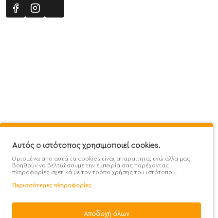
Πληροφορίες
Εξυπηρέτηση Πελατών
Όροι 
Mega Protein Store
Λογαριασμός
Όροι &
Επικοινωνήστε μαζί μας
Ιστορικό Παραγγελιών
Μετα
Εγγραφή στο newsletter
Αγαπημένα
Τρόπ
Χάρτης Ιστότοπου
Σύγκριση
Προσ
Αυτός ο ιστότοπος χρησιμοποιεί cookies.
Προσφορές - Clearence
GDPR
Πολι
Ορισμένα από αυτά τα cookies είναι απαραίτητα, ενώ άλλα μας
Χονδρική
βοηθούν να βελτιώσουμε την εμπειρία σας παρέχοντας
πληροφορίες σχετικά με τον τρόπο χρήσης του ιστότοπου.
Περισσότερες πληροφορίες
Αποδοχή όλων