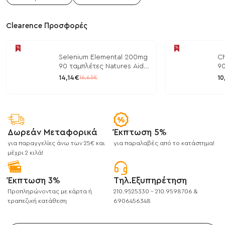
Clearence Προσφορές
Selenium Elemental 200mg
Ch
90 ταμπλέτες Natures Aid
90
/ Μέταλλα
/ 
14,14€
10
16,63€
Δωρεάν Μεταφορικά
Έκπτωση 5%
για παραγγελίες άνω των 25€ και
για παραλαβές από το κατάστημα!
μέχρι 2 κιλά!
Έκπτωση 3%
Τηλ.Εξυπηρέτηση
Προπληρώνοντας με κάρτα ή
210.9525330 - 210.9598706 &
τραπεζική κατάθεση
6906456348