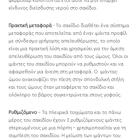
φερμουάρ καλύπτονται έτσι ώστε να μην υπάρχει
κίνδυνος διείσδυσης νερού στο σακίδιο.
Πρακτική μεταφορά
- Το σακίδιο διαθέτει ένα σύστημα
μεταφοράς που αποτελείται από έναν ιμάντα προφίλ
με σύνδεσμο γρήγορης απελευθέρωσης, το οποίο
είναι μια πρακτική λύση και χρησιμεύει για την άμεση
απελευθέρωση του σακιδίου από τους ώμους. Όλοι οι
ιμάντες του σακιδίου μπορούν να ρυθμιστούν και να
αφαιρεθούν για άνεση στη μεταφορά. Ο ιμάντας
ώμου ανακουφίζει την πίεση στην σπονδυλική στήλη
και τους ώμους όταν μεταφέρετε το σακίδιο και
ολόκληρο το βάρος συγκεντρώνεται στους γοφούς.
Ρυθμιζόμενο
- Τα πλευρικά τοιχώματα και το πάνω
μέρος του σακιδίου έχουν 2 ρυθμιζόμενους ιμάντες
στερεωμένους με μια πόρπη - χρησιμοποιείται για τη
συμπίεση του σακιδίου. Η μείωση των ιμάντων του