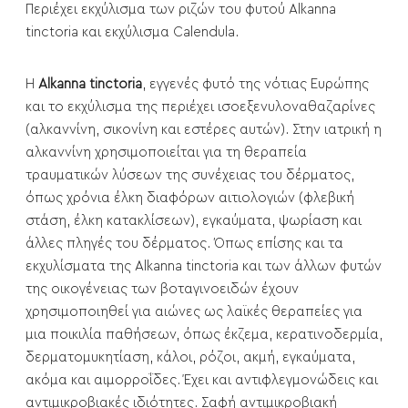
Περιέχει εκχύλισμα των ριζών του φυτού Alkanna
tinctoria και εκχύλισμα Calendula.
H
Alkanna tinctoria
, εγγενές φυτό της νότιας Ευρώπης
και το εκχύλισμα της περιέχει ισοεξενυλοναθαζαρίνες
(αλκαννίνη, σικονίνη και εστέρες αυτών). Στην ιατρική η
αλκαννίνη χρησιμοποιείται για τη θεραπεία
τραυματικών λύσεων της συνέχειας του δέρματος,
όπως χρόνια έλκη διαφόρων αιτιολογιών (φλεβική
στάση, έλκη κατακλίσεων), εγκαύματα, ψωρίαση και
άλλες πληγές του δέρματος. Όπως επίσης και τα
εκχυλίσματα της Alkanna tinctoria και των άλλων φυτών
της οικογένειας των βοταγινοειδών έχουν
χρησιμοποιηθεί για αιώνες ως λαϊκές θεραπείες για
μια ποικιλία παθήσεων, όπως έκζεμα, κερατινοδερμία,
δερματομυκητίαση, κάλοι, ρόζοι, ακμή, εγκαύματα,
ακόμα και αιμορροΐδες. Έχει και αντιφλεγμονώδεις και
αντιμικροβιακές ιδιότητες. Σαφή αντιμικροβιακή