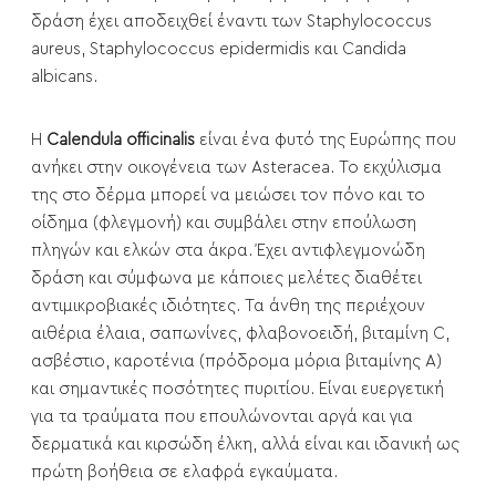
δράση έχει αποδειχθεί έναντι των Staphylococcus
aureus, Staphylococcus epidermidis και Candida
albicans.
Η
Calendula officinalis
είναι ένα φυτό της Ευρώπης που
ανήκει στην οικογένεια των Asteracea. Το εκχύλισμα
της στο δέρμα μπορεί να μειώσει τον πόνο και το
οίδημα (φλεγμονή) και συμβάλει στην επούλωση
πληγών και ελκών στα άκρα. Έχει αντιφλεγμονώδη
δράση και σύμφωνα με κάποιες μελέτες διαθέτει
αντιμικροβιακές ιδιότητες. Τα άνθη της περιέχουν
αιθέρια έλαια, σαπωνίνες, φλαβονοειδή, βιταμίνη C,
ασβέστιο, καροτένια (πρόδρομα μόρια βιταμίνης Α)
και σημαντικές ποσότητες πυριτίου. Είναι ευεργετική
για τα τραύματα που επουλώνονται αργά και για
δερματικά και κιρσώδη έλκη, αλλά είναι και ιδανική ως
πρώτη βοήθεια σε ελαφρά εγκαύματα.