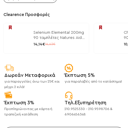
Clearence Προσφορές
Selenium Elemental 200mg
Ch
90 ταμπλέτες Natures Aid
90
/ Μέταλλα
/ 
14,14€
10
16,63€
Δωρεάν Μεταφορικά
Έκπτωση 5%
για παραγγελίες άνω των 25€ και
για παραλαβές από το κατάστημα!
μέχρι 2 κιλά!
Έκπτωση 3%
Τηλ.Εξυπηρέτηση
Προπληρώνοντας με κάρτα ή
210.9525330 - 210.9598706 &
τραπεζική κατάθεση
6906456348