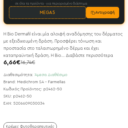
σε όλα τα προϊόντα · για περιορισμένο διάστημα
MEGA5
Αντιγραφή
Η Bio Dermafil είναι μία αλοιφή αναδόμησης του δέρματος
με εξειδικευμένη δράση. Προσφέρει τόνωση και
προστασία στο ταλαιπωρημένο δέρμα και έχει
καταπραϋντική δράση. Η Bio...
Διαβάστε περισσότερα
6,66€
16,74€
Διαθεσιμότητα:
Άμεσα Διαθέσιμο
Brand:
Medichrom SA - Farmellas
Κωδικός Προϊόντος:
p2462-50
SKU:
p2462-50
EAN:
5206609030034
Κρέμες Φυτοθεραπευτικές