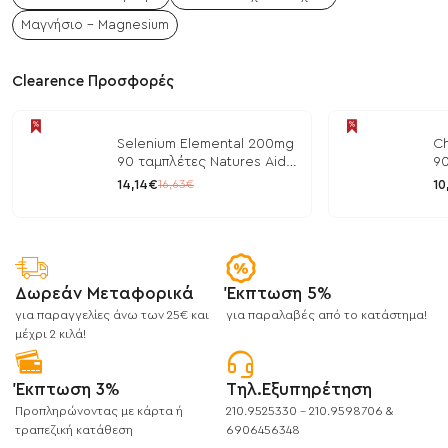
Μαγνήσιο - Magnesium
Clearence Προσφορές
Selenium Elemental 200mg
Ch
90 ταμπλέτες Natures Aid
90
/ Μέταλλα
/ 
14,14€
10
16,63€
Δωρεάν Μεταφορικά
Έκπτωση 5%
για παραγγελίες άνω των 25€ και
για παραλαβές από το κατάστημα!
μέχρι 2 κιλά!
Έκπτωση 3%
Τηλ.Εξυπηρέτηση
Προπληρώνοντας με κάρτα ή
210.9525330 - 210.9598706 &
τραπεζική κατάθεση
6906456348