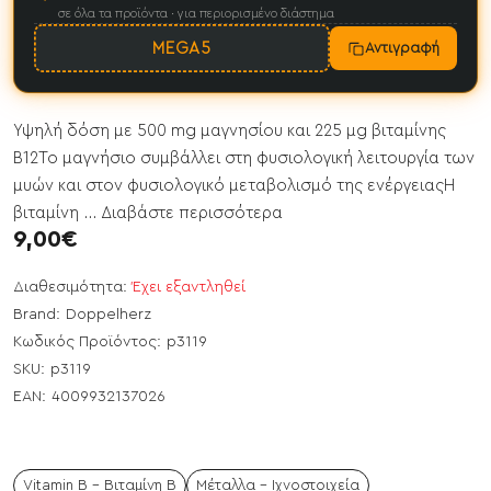
σε όλα τα προϊόντα · για περιορισμένο διάστημα
MEGA5
Αντιγραφή
Υψηλή δόση με 500 mg μαγνησίου και 225 μg βιταμίνης
Β12Το μαγνήσιο συμβάλλει στη φυσιολογική λειτουργία των
μυών και στον φυσιολογικό μεταβολισμό της ενέργειαςΗ
βιταμίνη ...
Διαβάστε περισσότερα
9,00€
Διαθεσιμότητα:
Έχει εξαντληθεί
Brand:
Doppelherz
Κωδικός Προϊόντος:
p3119
SKU:
p3119
EAN:
4009932137026
Vitamin B - Βιταμίνη Β
Μέταλλα - Ιχνοστοιχεία