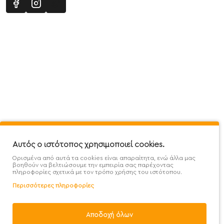
Πληροφορίες
Εξυπηρέτηση Πελατών
Όροι 
Mega Protein Store
Λογαριασμός
Όροι &
Επικοινωνήστε μαζί μας
Ιστορικό Παραγγελιών
Μετα
Εγγραφή στο newsletter
Αγαπημένα
Τρόπ
Χάρτης Ιστότοπου
Σύγκριση
Προσ
Αυτός ο ιστότοπος χρησιμοποιεί cookies.
Προσφορές - Clearence
GDPR
Πολι
Ορισμένα από αυτά τα cookies είναι απαραίτητα, ενώ άλλα μας
Χονδρική
βοηθούν να βελτιώσουμε την εμπειρία σας παρέχοντας
πληροφορίες σχετικά με τον τρόπο χρήσης του ιστότοπου.
Περισσότερες πληροφορίες
Αποδοχή όλων