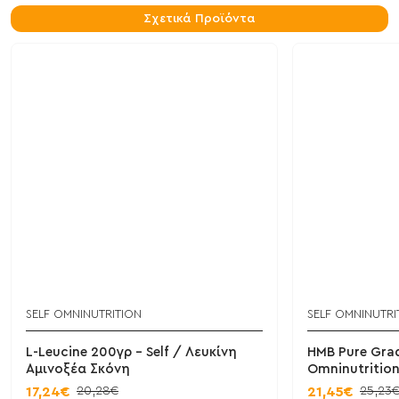
Σχετικά Προϊόντα
SELF OMNINUTRITION
SELF OMNINUTRI
L-Leucine 200γρ - Self / Λευκίνη
HMB Pure Grad
Αμινοξέα Σκόνη
Omninutritio
20,28€
25,23
17,24€
21,45€