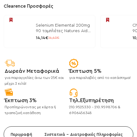
Clearence Προσφορές
Selenium Elemental 200mg
Ch
90 ταμπλέτες Natures Aid
90
/ Μέταλλα
/ 
14,14€
10
16,63€
Δωρεάν Μεταφορικά
Έκπτωση 5%
για παραγγελίες άνω των 25€ και
για παραλαβές από το κατάστημα!
μέχρι 2 κιλά!
Έκπτωση 3%
Τηλ.Εξυπηρέτηση
Προπληρώνοντας με κάρτα ή
210.9525330 - 210.9598706 &
τραπεζική κατάθεση
6906456348
Περιγραφή
Συστατικά - Διατροφικές Πληροφορίες