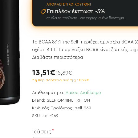
ΑΠΟΚΛΕΙΣΤΙΚΌ ΚΟΥΠΌΝΙ
Επιπλέον έκπτωση -5%
σε όλα τα προϊόντα · για περιορισμένο διάστημα
Το BCAA 8:1:1 της Self, περιέχει αμινοξέα BCAA
σχέση 8:1:1. Τα αμινοξέα BCAA είναι ζωτικής σημ
Διαβάστε περισσότερα
13,51€
15,89€
2 ή περισσότερα ανά τμχ : 11,92€
Διαθεσιμότητα:
Άμεσα Διαθέσιμο
Brand:
SELF OMNINUTRITION
Κωδικός Προϊόντος:
self-269
SKU:
self-269
Γεύσεις