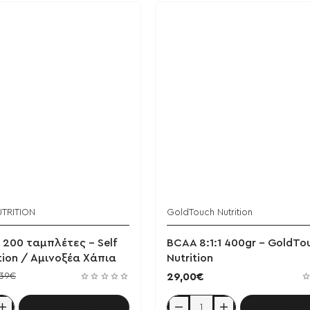
UTRITION
GoldTouch Nutrition
1 200 ταμπλέτες - Self
BCAA 8:1:1 400gr - GoldTo
tion / Αμινοξέα Χάπια
Nutrition
,39€
29,00€
Καλάθι
Καλά