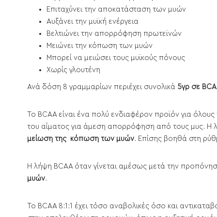
Επιταχύνει την αποκατάσταση των μυών
Αυξάνει την μυϊκή ενέργεια
Βελτιώνει την απορρόφηση πρωτεϊνών
Μειώνει την κόπωση των μυών
Μπορεί να μειώσει τους μυϊκούς πόνους
Χωρίς γλουτένη
Ανά δόση 8 γραμμαρίων περιέχει συνολικά
5γρ σε BC
Το BCAA είναι ένα πολύ ενδιαφέρον προϊόν για όλους 
του αίματος για άμεση απορρόφηση από τους μυς. Η λ
μείωση της κόπωση των μυών
. Επίσης βοηθά στη ρύ
H λήψη BCAA όταν γίνεται αμέσως μετά την προπόνηση
μυών
.
Το BCAA 8:1:1 έχει τόσο αναβολικές όσο και αντικατα