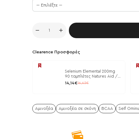
Κα
Clearence Προσφορές
Selenium Elemental 200mg
90 ταμπλέτες Natures Aid /
Μέταλλα
14,14€
16,63€
Αμινοξέα
Αμινοξέα σε σκόνη
BCAA
Self Ominu