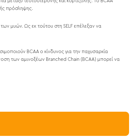
πία μεταξύ τεστοστερόνης και κορτιζόλης. Το BCAA
κής πρόσληψης.
 των μυών. Ως εκ τούτου στη SELF επέλεξαν να
σιμοποιούν BCAA ο κίνδυνος για την παχυσαρκία
ποση των αμινοξέων Branched Chain (BCAA) μπορεί να