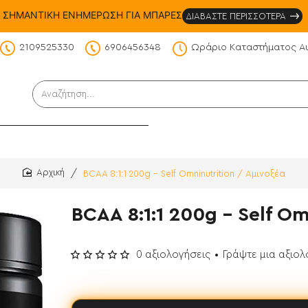
ΣΗΜΑΝΤΙΚΗ ΕΝΗΜΕΡΩΣΗ ΓΙΑ ΜΠΑΡΕΣ
ΔΙΑΒΑΣΤΕ ΠΕΡΙΣΣΟΤΕΡΑ
2109525330
6906456348
Ωράριο Καταστήματος Α
DS
Αναζήτηση...
BCAA 8:1:1 200g - Self Omninutrition / Αμινοξέα
home
BCAA 8:1:1 200g - Self Om
0 αξιολογήσεις
•
Γράψτε μια αξιο