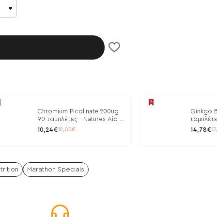
λάθι
Chromium Picolinate 200ug
Ginkgo B
90 ταμπλέτες - Natures Aid /
ταμπλέτε
Ρύθμιση Γλυκόζης
10,24€
14,78€
12,05€
17
trition
Marathon Specials