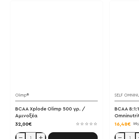
Olimp®
SELF OMNIN
BCAA Xplode Olimp 500 γρ. /
BCAA 8:1:
Αμινοξέα
Omninutri
19
32,00€
16,48€
Καλάθι