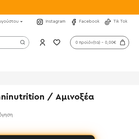
υγούστου
Instagram
Facebook
Tik Tok
0 προϊόν(τα) - 0,00€
ninutrition / Αμινοξέα
λόγηση