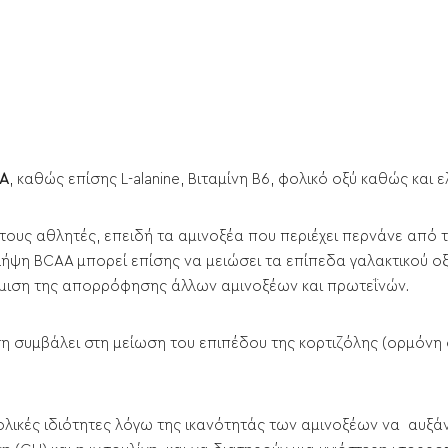
AA
, καθώς επίσης L-alanine, Βιταμίνη Β6, φολικό οξύ καθώς και ε
τους αθλητές, επειδή τα αμινοξέα που περιέχει περνάνε από 
ήψη BCAA μπορεί επίσης να μειώσει τα επίπεδα γαλακτικού ο
θμιση της απορρόφησης άλλων αμινοξέων και πρωτεΐνών.
 συμβάλει στη μείωση του επιπέδου της κορτιζόλης (ορμόνη σ
βολικές ιδιότητες λόγω της ικανότητάς των αμινοξέων να αυξ