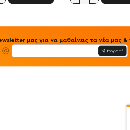
BCAA
8:1:1
400gr
-
GoldTouch
Nutrition
n
wsletter μας για να μαθαίνεις τα νέα μας 
Εγγραφή
ίες
Εξυπηρέτηση Πελατών
Όροι & Προϋ
 Store
Λογαριασμός
Όροι & Προϋπο
στε μαζί μας
Ιστορικό Παραγγελιών
Μεταφορικά