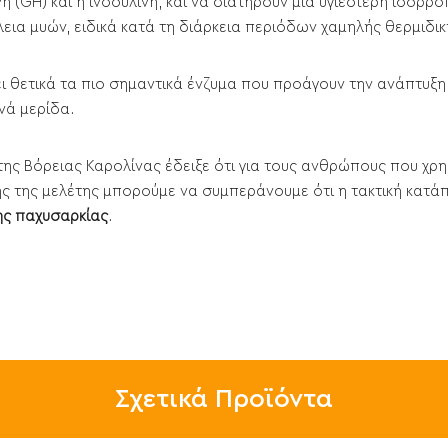
GH) και η ινσουλίνη, και να διατηρούν μια υγιέστερη ισορρο
ια μυών, ειδικά κατά τη διάρκεια περιόδων χαμηλής θερμιδι
ει θετικά τα πιο σημαντικά ένζυμα που προάγουν την ανάπτυξη
νά μερίδα.
ης Βόρειας Καρολίνας έδειξε ότι για τους ανθρώπους που χρη
ς της μελέτης μπορούμε να συμπεράνουμε ότι η τακτική κατά
ης παχυσαρκίας
.
Σχετικά Προϊόντα