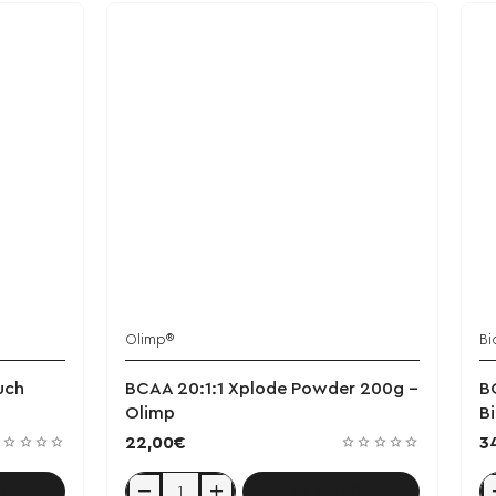
Olimp®
Bi
uch
BCAA 20:1:1 Xplode Powder 200g -
B
Olimp
B
22,00€
3
θι
Καλάθι