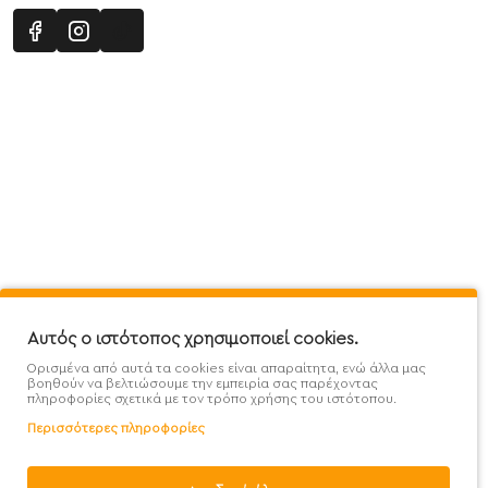
Πληροφορίες
Εξυπηρέτηση Πελατών
Όροι 
Mega Protein Store
Λογαριασμός
Όροι &
Επικοινωνήστε μαζί μας
Ιστορικό Παραγγελιών
Μετα
Εγγραφή στο newsletter
Αγαπημένα
Τρόπ
Χάρτης Ιστότοπου
Σύγκριση
Προσ
Αυτός ο ιστότοπος χρησιμοποιεί cookies.
Προσφορές - Clearence
GDPR
Πολι
Ορισμένα από αυτά τα cookies είναι απαραίτητα, ενώ άλλα μας
Χονδρική
βοηθούν να βελτιώσουμε την εμπειρία σας παρέχοντας
πληροφορίες σχετικά με τον τρόπο χρήσης του ιστότοπου.
Περισσότερες πληροφορίες