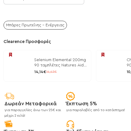
Μπάρες Πρωτεΐνης - Ενέργειας
Clearence Προσφορές
Selenium Elemental 200mg
Ch
90 ταμπλέτες Natures Aid
90
/ Μέταλλα
/ 
14,14€
10
16,63€
Δωρεάν Μεταφορικά
Έκπτωση 5%
για παραγγελίες άνω των 25€ και
για παραλαβές από το κατάστημα!
μέχρι 2 κιλά!