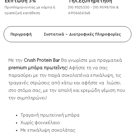
Έκπτωση 3%
Τηλ.Εξυπηρέτηση
Προπληρώνοντας με κάρτα ή
210.9525330 - 210.9598706 &
τραπεζική κατάθεση
6906456348
Περιγραφή
Συστατικά - Διατροφικές Πληροφορίες
Με την
Crush Protein Bar
θα γνωρίστε μια πραγματικά
premium μπάρα πρωτεΐνης
! Αφήστε τη να σας
παρασύρει με την παχιά σοκολατένια επικάλυψη, τις
τραγανές στρώσεις από κάτω και αφήστε να λιώσει
στο στόμα σας, με την απαλή και κρεμώδη γέμιση που
την συμπληρώνει!
Τραγανή πρωτεϊνική μπάρα
Χωρίς φοινικέλαιο
Με επικάλυψη σοκολάτας