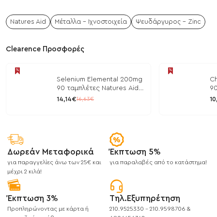
Natures Aid
Μέταλλα - Ιχνοστοιχεία
Ψευδάργυρος - Zinc
Clearence Προσφορές
Selenium Elemental 200mg
Ch
90 ταμπλέτες Natures Aid
90
/ Μέταλλα
/ 
14,14€
10
16,63€
Δωρεάν Μεταφορικά
Έκπτωση 5%
για παραγγελίες άνω των 25€ και
για παραλαβές από το κατάστημα!
μέχρι 2 κιλά!
Έκπτωση 3%
Τηλ.Εξυπηρέτηση
Προπληρώνοντας με κάρτα ή
210.9525330 - 210.9598706 &