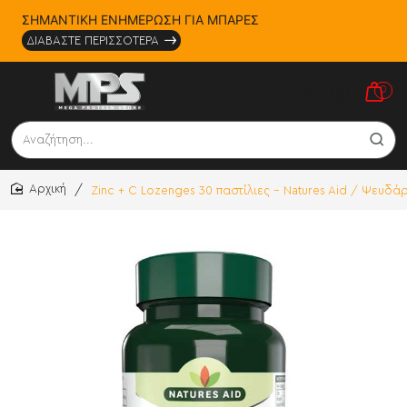
ΣΗΜΑΝΤΙΚΗ ΕΝΗΜΕΡΩΣΗ ΓΙΑ ΜΠΑΡΕΣ
ΔΙΑΒΑΣΤΕ ΠΕΡΙΣΣΟΤΕΡΑ
0
Αναζήτηση...
Zinc + C Lozenges 30 παστίλιες - Natures Aid / Ψευδά
home