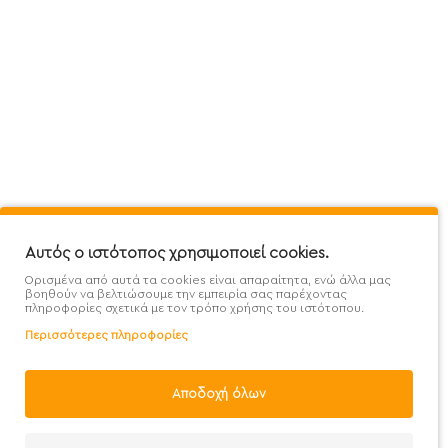
Πληροφορίες
Εξυπηρέτηση Πελατών
Όροι 
Mega Protein Store
Λογαριασμός
Όροι &
Επικοινωνήστε μαζί μας
Ιστορικό Παραγγελιών
Μετα
Εγγραφή στο newsletter
Αγαπημένα
Τρόπ
Χάρτης Ιστότοπου
Σύγκριση
Προσ
Αυτός ο ιστότοπος χρησιμοποιεί cookies.
Προσφορές - Clearence
GDPR
Πολι
Ορισμένα από αυτά τα cookies είναι απαραίτητα, ενώ άλλα μας
Χονδρική
βοηθούν να βελτιώσουμε την εμπειρία σας παρέχοντας
πληροφορίες σχετικά με τον τρόπο χρήσης του ιστότοπου.
Περισσότερες πληροφορίες
Αποδοχή όλων
Handcrafted with 💙 in Athens