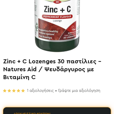
Zinc + C Lozenges 30 παστίλιες -
Έχει εξαντληθεί
Natures Aid / Ψευδάργυρος με
Βιταμίνη C
1 αξιολογήσεις
•
Γράψτε μια αξιολόγηση