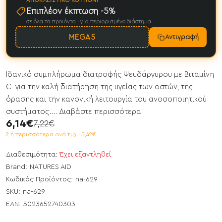
ΑΠΟΚΛΕΙΣΤΙΚΌ ΚΟΥΠΌΝΙ
Επιπλέον έκπτωση -5%
σε όλα τα προϊόντα · για περιορισμένο διάστημα
MEGA5
Αντιγραφή
Ιδανικό συμπλήρωμα διατροφής Ψευδάργυρου με Βιταμίνη
C για την καλή διατήρηση της υγείας των οστών, της
όρασης και την κανονική λειτουργία του ανοσοποιητικού
συστήματος....
Διαβάστε περισσότερα
6,14€
7,22€
2 ή περισσότερα ανά τμχ : 5,42€
Διαθεσιμότητα:
Έχει εξαντληθεί
Brand:
NATURES AID
Κωδικός Προϊόντος:
na-629
SKU:
na-629
EAN:
5023652740303