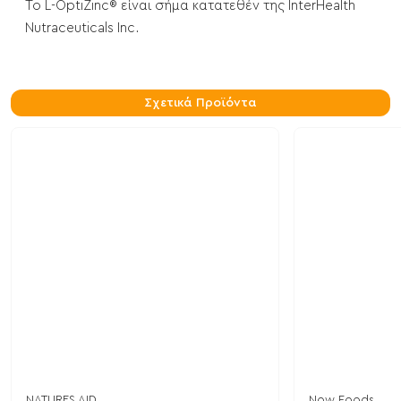
Το L-OptiZinc® είναι σήμα κατατεθέν της InterHealth
Nutraceuticals Inc.
Σχετικά Προϊόντα
NATURES AID
Now Foods