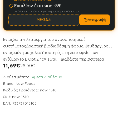
ΑΠΟΚΛΕΙΣΤΙΚΌ ΚΟΥΠΌΝΙ
Επιπλέον έκπτωση -5%
σε όλα τα προϊόντα · για περιορισμένο διάστημα
MEGA5
Αντιγραφή
Ενισχύει την λειτουργία του ανοσοποιητικού
συστήματοςΔραστική βιοδιαθέσιμη φόρμα ψευδάργυρου,
ενισχυμένη με χαλκόΥποστηρίζει τη λειτουργία των
ενζύμωνΤο L-OptiZinc® είναι...
Διαβάστε περισσότερα
11,69€
28,50€
Διαθεσιμότητα:
Άμεσα Διαθέσιμο
Brand:
Now Foods
Κωδικός Προϊόντος:
now-1510
SKU:
now-1510
EAN:
733739015105