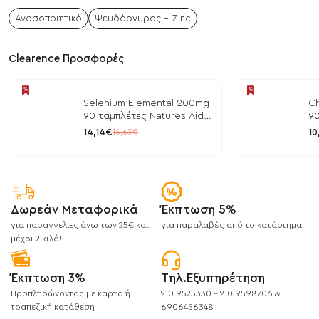
Ανοσοποιητικό
Ψευδάργυρος - Zinc
Clearence Προσφορές
Selenium Elemental 200mg
Ch
90 ταμπλέτες Natures Aid
90
/ Μέταλλα
/ 
14,14€
10
16,63€
Δωρεάν Μεταφορικά
Έκπτωση 5%
για παραγγελίες άνω των 25€ και
για παραλαβές από το κατάστημα!
μέχρι 2 κιλά!
Έκπτωση 3%
Τηλ.Εξυπηρέτηση
Προπληρώνοντας με κάρτα ή
210.9525330 - 210.9598706 &
τραπεζική κατάθεση
6906456348