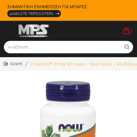
ΣΗΜΑΝΤΙΚΗ ΕΝΗΜΕΡΩΣΗ ΓΙΑ ΜΠΑΡΕΣ
ΔΙΑΒΑΣΤΕ ΠΕΡΙΣΣΟΤΕΡΑ
0
Αναζήτηση...
L-OptiZinc® 30 mg 100 vcaps - Now Foods / Ψευδάργ
home