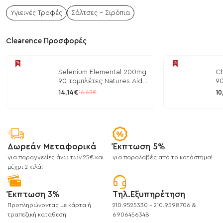
Υγιεινές Τροφές
Σάλτσες - Σιρόπια
Clearence Προσφορές
Selenium Elemental 200mg
Ch
90 ταμπλέτες Natures Aid
90
/ Μέταλλα
/ 
14,14€
10
16,63€
Δωρεάν Μεταφορικά
Έκπτωση 5%
για παραγγελίες άνω των 25€ και
για παραλαβές από το κατάστημα!
μέχρι 2 κιλά!
Έκπτωση 3%
Τηλ.Εξυπηρέτηση
Προπληρώνοντας με κάρτα ή
210.9525330 - 210.9598706 &
τραπεζική κατάθεση
6906456348