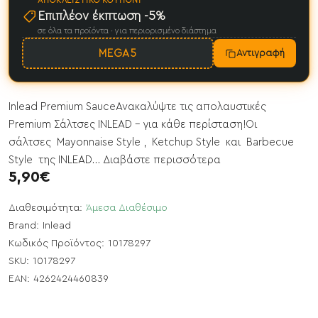
ΑΠΟΚΛΕΙΣΤΙΚΌ ΚΟΥΠΌΝΙ
Επιπλέον έκπτωση -5%
σε όλα τα προϊόντα · για περιορισμένο διάστημα
MEGA5
Αντιγραφή
Inlead Premium SauceΑνακαλύψτε τις απολαυστικές
Premium Σάλτσες INLEAD – για κάθε περίσταση!Οι
σάλτσες Mayonnaise Style , Ketchup Style και Barbecue
Style της INLEAD...
Διαβάστε περισσότερα
5,90€
Διαθεσιμότητα:
Άμεσα Διαθέσιμο
Brand:
Inlead
Κωδικός Προϊόντος:
10178297
SKU:
10178297
EAN:
4262424460839