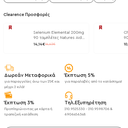
Clearence Προσφορές
Selenium Elemental 200mg
Ch
90 ταμπλέτες Natures Aid
90
/ Μέταλλα
/ 
14,14€
10
16,63€
Δωρεάν Μεταφορικά
Έκπτωση 5%
για παραγγελίες άνω των 25€ και
για παραλαβές από το κατάστημα!
μέχρι 2 κιλά!
Έκπτωση 3%
Τηλ.Εξυπηρέτηση
Προπληρώνοντας με κάρτα ή
210.9525330 - 210.9598706 &
τραπεζική κατάθεση
6906456348