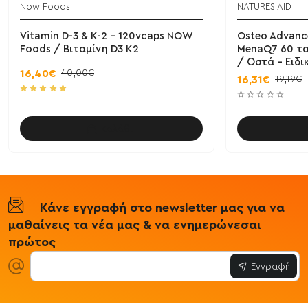
Now Foods
NATURES AID
Vitamin D-3 & K-2 - 120vcaps NOW
Osteo Advanc
Foods / Βιταμίνη D3 K2
MenaQ7 60 τα
/ Οστά - Ειδ
40,00€
16,40€
19,19€
16,31€
Καλάθι
Κάνε εγγραφή στο newsletter μας για να
μαθαίνεις τα νέα μας & να ενημερώνεσαι
πρώτος
Εγγραφή