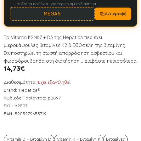
σε όλα τα προϊόντα · για περιορισμένο διάστημα
MEGA5
Αντιγραφή
Το Vitamin K2MK7 + D3 της Hepatica περιέχει
μικροκάψουλες βιταμίνες K2 & D3Οφέλη της βιταμίνης
D:υποστηρίζει τη σωστή απορρόφηση ασβεστίου και
φωσφόρουβοηθά στη διατήρηση...
Διαβάστε περισσότερα
14,73€
Διαθεσιμότητα:
Έχει εξαντληθεί
Brand:
Hepatica®
Κωδικός Προϊόντος:
p2897
SKU:
p2897
EAN:
5905279653719
Vitamin D - Βιταμίνη D
Vitamin K - Βιταμίνη Κ
Βιταμίνες