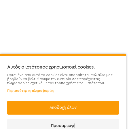
Πληροφορίες
Εξυπηρέτηση Πελατών
Όροι 
Mega Protein Store
Λογαριασμός
Όροι &
Επικοινωνήστε μαζί μας
Ιστορικό Παραγγελιών
Μετα
Εγγραφή στο newsletter
Αγαπημένα
Τρόπ
Χάρτης Ιστότοπου
Σύγκριση
Προσ
Αυτός ο ιστότοπος χρησιμοποιεί cookies.
Προσφορές - Clearence
GDPR
Πολι
Ορισμένα από αυτά τα cookies είναι απαραίτητα, ενώ άλλα μας
Χονδρική
βοηθούν να βελτιώσουμε την εμπειρία σας παρέχοντας
πληροφορίες σχετικά με τον τρόπο χρήσης του ιστότοπου.
Περισσότερες πληροφορίες
Αποδοχή όλων
Handcrafted with 💙 in Athens
Προσαρμογή