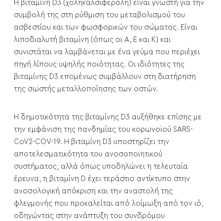
Η βιταμίνη D3 (χοληκαλσιφερόλη) είναι γνωστή για την
συμβολή της στη ρύθμιση του μεταβολισμού του
ασβεστίου και των φωσφορικών του σώματος. Είναι
λιποδιαλυτή βιταμίνη (όπως οι Α, Ε και Κ) και
συνιστάται να λαμβάνεται με ένα γεύμα που περιέχει
πηγή λίπους υψηλής ποιότητας. Οι ιδιότητες της
βιταμίνης D3 επομένως συμβάλλουν στη διατήρηση
της σωστής μεταλλοποίησης των οστών.
Η δημοτικότητα της βιταμίνης D3 αυξήθηκε επίσης με
την εμφάνιση της πανδημίας του κορωνοϊού SARS-
CoV2-COV-19. Η βιταμίνη D3 υποστηρίζει την
αποτελεσματικότητα του ανοσοποιητικού
συστήματος, αλλά όπως υποδηλώνει η τελευταία
έρευνα, η βιταμίνη D έχει τεράστιο αντίκτυπο στην
ανοσολογική απόκριση και την αναστολή της
φλεγμονής που προκαλείται από λοίμωξη από τον ιό,
οδηγώντας στην ανάπτυξη του συνδρόμου