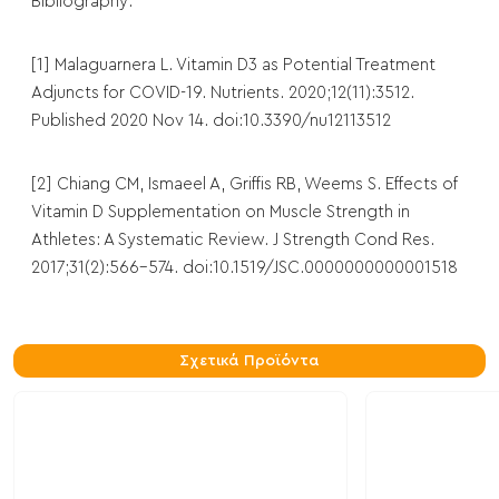
Bibliography:
[1] Malaguarnera L. Vitamin D3 as Potential Treatment
Adjuncts for COVID-19. Nutrients. 2020;12(11):3512.
Published 2020 Nov 14. doi:10.3390/nu12113512
[2] Chiang CM, Ismaeel A, Griffis RB, Weems S. Effects of
Vitamin D Supplementation on Muscle Strength in
Athletes: A Systematic Review. J Strength Cond Res.
2017;31(2):566-574. doi:10.1519/JSC.0000000000001518
Σχετικά Προϊόντα