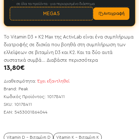
σε όλα τα προϊόντα · για περιορισμένο διάστημα
MEGA5
Αντιγραφή
Το Vitamin D3 + K2 Max της ActivLab είναι ένα συμπλήρωμα
διατροφής σε δισκία που βοηθά στη συμπλήρωση των
ελλείψεων σε βιταμίνη D3 και K2. Και τα δύο αυτά
συστατικά συμβά...
Διαβάστε περισσότερα
13,80€
Διαθεσιμότητα:
Έχει εξαντληθεί
Brand:
Peak
Κωδικός Προϊόντος:
10178411
SKU:
10178411
EAN:
5453001864044
Vitamin D - Βιταμίνη D
Vitamin K - Βιταμίνη Κ