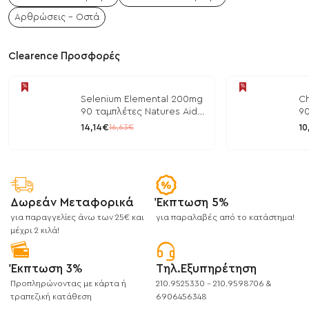
Αρθρώσεις - Οστά
Clearence Προσφορές
Selenium Elemental 200mg
Ch
90 ταμπλέτες Natures Aid
90
/ Μέταλλα
/ 
14,14€
10
16,63€
Δωρεάν Μεταφορικά
Έκπτωση 5%
για παραγγελίες άνω των 25€ και
για παραλαβές από το κατάστημα!
μέχρι 2 κιλά!
Έκπτωση 3%
Τηλ.Εξυπηρέτηση
Προπληρώνοντας με κάρτα ή
210.9525330 - 210.9598706 &
τραπεζική κατάθεση
6906456348